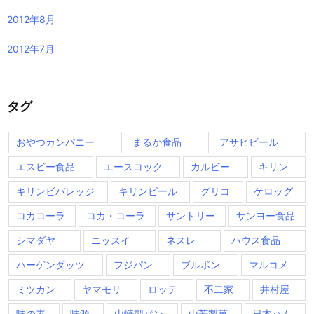
2012年8月
2012年7月
タグ
おやつカンパニー
まるか食品
アサヒビール
エスビー食品
エースコック
カルビー
キリン
キリンビバレッジ
キリンビール
グリコ
ケロッグ
コカコーラ
コカ・コーラ
サントリー
サンヨー食品
シマダヤ
ニッスイ
ネスレ
ハウス食品
ハーゲンダッツ
フジパン
ブルボン
マルコメ
ミツカン
ヤマモリ
ロッテ
不二家
井村屋
味の素
味源
山崎製パン
山芳製菓
日本ハム