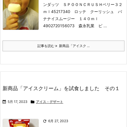
ンダッツ ＳＰＯＯＮＣＲＵＳＨベリー３２
ｍｌ
45217340 ロッテ クーリッシュ バ
ナナイスムージー １４０ｍｌ
4902720156073 森永乳業 ピ ...
記事を読む
新商品「アイスク ...
新商品「アイスクリーム」を試食しました その１

5月 17, 2023

アイス・デザート

6月 27, 2023