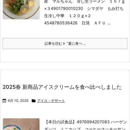
産 マルちゃん 冷し生ラーメン １５７ｇ
×３
4901790010230 シマダヤ もみ打ち
生冷し中華 １２０ｇ×２
4548780536426 日清 ＡＦＵ ...
記事を読む
“夏に食べ ...
2025春 新商品アイスクリームを食べ比べしました

6月 10, 2025

アイス・デザート
【本日の試食品】
4976994207083 ハーゲン
ダッツ ミニカップ コーヒークッキーサン