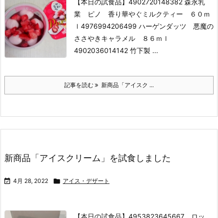
【本日の試食品】
4902720148382 森永乳
業 ピノ 香り華やぐミルクティー ６０ｍ
ｌ
4976994206499 ハーゲンダッツ 悪魔の
ささやきキャラメル ８６ｍｌ
4902036014142 竹下製 ...
記事を読む
新商品「アイスク ...
新商品「アイスクリーム」を試食しました

4月 28, 2022

アイス・デザート
【本日の試食品】
4953823645667 ロッ