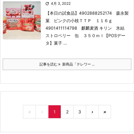

4月 3, 2022
【本日の試食品】
4902888252174 森永製
菓 ピンクの小枝ＴＴＰ １１６ｇ
4901411114798 麒麟麦酒 キリン 氷結
ストロベリー 缶 ３５０ｍｌ
【POSデー
タ】
菓子 ...
記事を読む
新商品「テレワー ...
«
‹
1
2
3
›
»