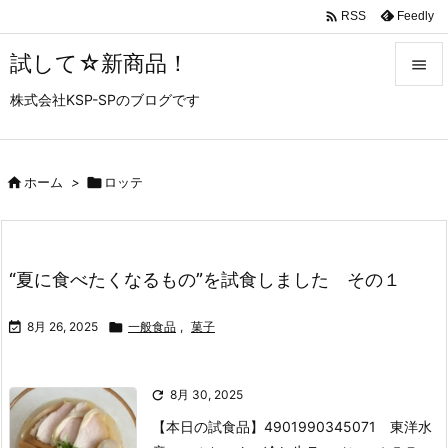

Feedly
RSS
試して☆新商品！

株式会社KSP-SPのブログです

メニュ

サイド

ホーム
>

ロッテ

前へ

“夏に食べたくなるもの”を試食しました その１
次へ


8月 26, 2025

一般食品
,
菓子
検索

8月 30, 2025
【本日の試食品】
4901990345071 東洋水