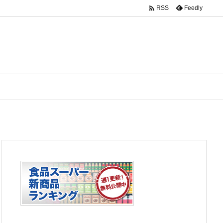

Feedly
RSS