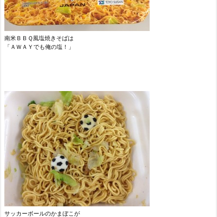
南米ＢＢＱ風塩焼きそばは
「ＡＷＡＹでも俺の塩！」
サッカーボールのかまぼこが