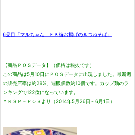
6品目「マルちゃん ＦＫ編お揚げのきつねそば」
【商品ＰＯＳデータ】（価格は税抜です）
この商品は5月10日にＰＯＳデータに出現しました。最新週
の販売店率は約28%、週販個数約10個です。カップ麺のラ
ンキングで122位になっています。
＊ＫＳＰ－ＰＯＳより（2014年5月26日～6月1日）