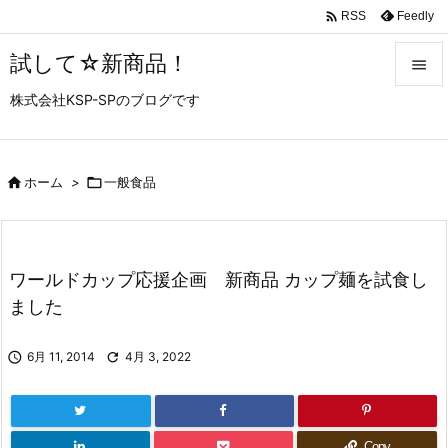

Feedly
RSS
試して☆新商品！

株式会社KSP-SPのブログです

メニュ

サイド

ホーム
>

一般食品

前へ

ワールドカップ応援企画 新商品 カップ麺を試食し
次へ
ました

検索

6月 11, 2014

4月 3, 2022
Copy