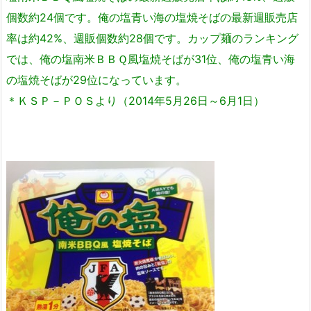
個数約24個です。俺の塩青い海の塩焼そばの最新週販売店
率は約42%、週販個数約28個です。カップ麺のランキング
では、俺の塩南米ＢＢＱ風塩焼そばが31位、俺の塩青い海
の塩焼そばが29位になっています。
＊ＫＳＰ－ＰＯＳより（2014年5月26日～6月1日）