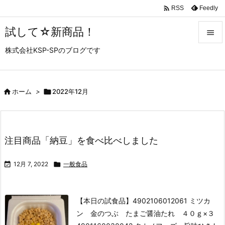

Feedly
RSS
試して☆新商品！

株式会社KSP-SPのブログです

メニュ

サイド

ホーム
>

2022年12月

前へ

注目商品「納豆」を食べ比べしました
次へ


12月 7, 2022

一般食品
検索
【本日の試食品】
4902106012061 ミツカ
ン 金のつぶ たまご醤油たれ ４０ｇ×３