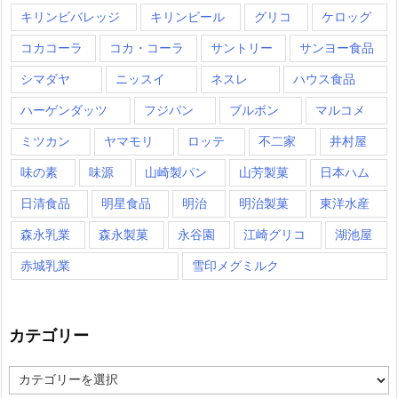
キリンビバレッジ
キリンビール
グリコ
ケロッグ
コカコーラ
コカ・コーラ
サントリー
サンヨー食品
シマダヤ
ニッスイ
ネスレ
ハウス食品
ハーゲンダッツ
フジパン
ブルボン
マルコメ
ミツカン
ヤマモリ
ロッテ
不二家
井村屋
味の素
味源
山崎製パン
山芳製菓
日本ハム
日清食品
明星食品
明治
明治製菓
東洋水産
森永乳業
森永製菓
永谷園
江崎グリコ
湖池屋
赤城乳業
雪印メグミルク
カテゴリー
カ
テ