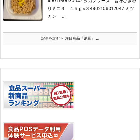
4901160030042 タカノフーズ 旨味ひきわ
りミニ３ ４５ｇ×３
4902106012047 ミツ
カン ...
記事を読む
注目商品「納豆」 ...