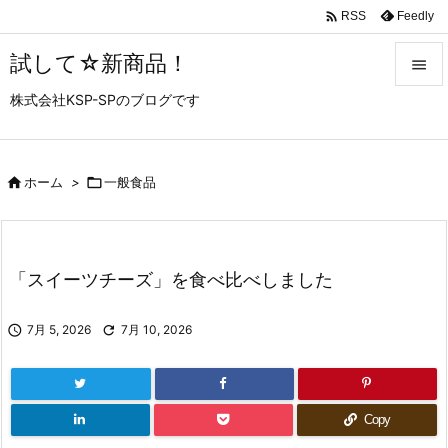

Feedly
RSS
試して☆新商品！

株式会社KSP-SPのブログです

メニュ

サイド

ホーム
>

一般食品

前へ

「スイーツチーズ」を食べ比べしました
次へ


7月 5, 2026

7月 10, 2026
検索
Copy