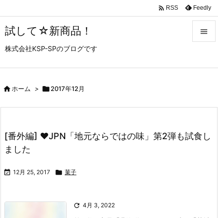

Feedly
RSS
試して☆新商品！

株式会社KSP-SPのブログです

メニュ

サイド

ホーム
>

2017年12月

前へ

[番外編] ♥JPN「地元ならではの味」第2弾も試食し
次へ
ました

検索

12月 25, 2017

菓子

4月 3, 2022