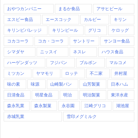
おやつカンパニー
まるか食品
アサヒビール
エスビー食品
エースコック
カルビー
キリン
キリンビバレッジ
キリンビール
グリコ
ケロッグ
コカコーラ
コカ・コーラ
サントリー
サンヨー食品
シマダヤ
ニッスイ
ネスレ
ハウス食品
ハーゲンダッツ
フジパン
ブルボン
マルコメ
ミツカン
ヤマモリ
ロッテ
不二家
井村屋
味の素
味源
山崎製パン
山芳製菓
日本ハム
日清食品
明星食品
明治
明治製菓
東洋水産
森永乳業
森永製菓
永谷園
江崎グリコ
湖池屋
赤城乳業
雪印メグミルク