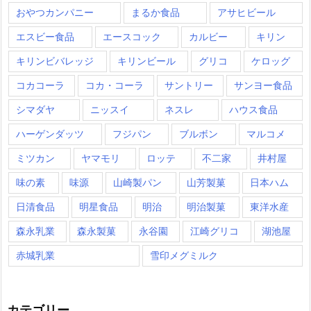
おやつカンパニー
まるか食品
アサヒビール
エスビー食品
エースコック
カルビー
キリン
キリンビバレッジ
キリンビール
グリコ
ケロッグ
コカコーラ
コカ・コーラ
サントリー
サンヨー食品
シマダヤ
ニッスイ
ネスレ
ハウス食品
ハーゲンダッツ
フジパン
ブルボン
マルコメ
ミツカン
ヤマモリ
ロッテ
不二家
井村屋
味の素
味源
山崎製パン
山芳製菓
日本ハム
日清食品
明星食品
明治
明治製菓
東洋水産
森永乳業
森永製菓
永谷園
江崎グリコ
湖池屋
赤城乳業
雪印メグミルク
カテゴリー