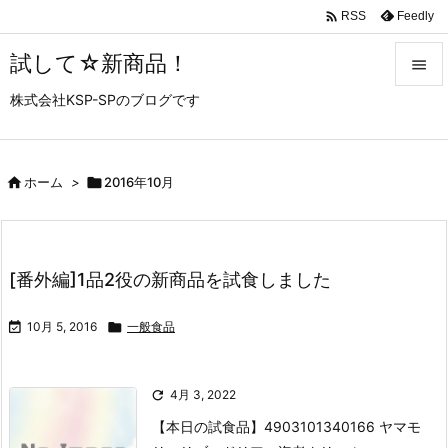

Feedly
RSS
試して☆新商品！

株式会社KSP-SPのブログです

メニュ

サイド

ホーム
>

2016年10月

前へ

[番外編]1品2役の新商品を試食しました
次へ


10月 5, 2016

一般食品
検索

4月 3, 2022
【本日の試食品】
4903101340166 ヤマモ