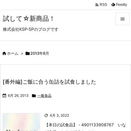

Feedly
RSS
試して☆新商品！

株式会社KSP-SPのブログです

メニュ

サイド

ホーム
>

2013年6月

前へ

[番外編]ご飯に合う缶詰を試食しました
次へ


6月 26, 2013

一般食品
検索

4月 3, 2022
【本日の試食品】
・4901133908767 いな