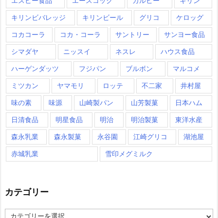
エスビー食品
エースコック
カルビー
キリン
キリンビバレッジ
キリンビール
グリコ
ケロッグ
コカコーラ
コカ・コーラ
サントリー
サンヨー食品
シマダヤ
ニッスイ
ネスレ
ハウス食品
ハーゲンダッツ
フジパン
ブルボン
マルコメ
ミツカン
ヤマモリ
ロッテ
不二家
井村屋
味の素
味源
山崎製パン
山芳製菓
日本ハム
日清食品
明星食品
明治
明治製菓
東洋水産
森永乳業
森永製菓
永谷園
江崎グリコ
湖池屋
赤城乳業
雪印メグミルク
カテゴリー
カ