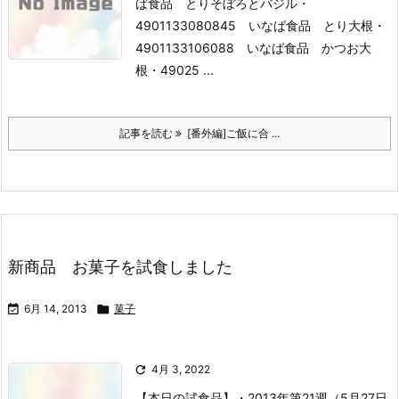
ば食品 とりそぼろとバジル
・
4901133080845 いなば食品 とり大根
・
4901133106088 いなば食品 かつお大
根
・49025 ...
記事を読む
[番外編]ご飯に合 ...
新商品 お菓子を試食しました

6月 14, 2013

菓子

4月 3, 2022
【本日の試食品】
・2013年第21週（5月27日