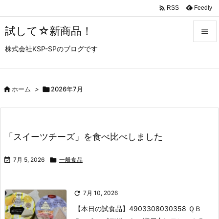

Feedly
RSS
試して☆新商品！

株式会社KSP-SPのブログです

メニュ

サイド

ホーム
>

2026年7月

前へ

「スイーツチーズ」を食べ比べしました
次へ


7月 5, 2026

一般食品
検索

7月 10, 2026
【本日の試食品】
4903308030358 ＱＢ