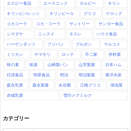
エスビー食品
エースコック
カルビー
キリン
キリンビバレッジ
キリンビール
グリコ
ケロッグ
コカコーラ
コカ・コーラ
サントリー
サンヨー食品
シマダヤ
ニッスイ
ネスレ
ハウス食品
ハーゲンダッツ
フジパン
ブルボン
マルコメ
ミツカン
ヤマモリ
ロッテ
不二家
井村屋
味の素
味源
山崎製パン
山芳製菓
日本ハム
日清食品
明星食品
明治
明治製菓
東洋水産
森永乳業
森永製菓
永谷園
江崎グリコ
湖池屋
赤城乳業
雪印メグミルク
カテゴリー
カ