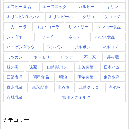
エスビー食品
エースコック
カルビー
キリン
キリンビバレッジ
キリンビール
グリコ
ケロッグ
コカコーラ
コカ・コーラ
サントリー
サンヨー食品
シマダヤ
ニッスイ
ネスレ
ハウス食品
ハーゲンダッツ
フジパン
ブルボン
マルコメ
ミツカン
ヤマモリ
ロッテ
不二家
井村屋
味の素
味源
山崎製パン
山芳製菓
日本ハム
日清食品
明星食品
明治
明治製菓
東洋水産
森永乳業
森永製菓
永谷園
江崎グリコ
湖池屋
赤城乳業
雪印メグミルク
カテゴリー