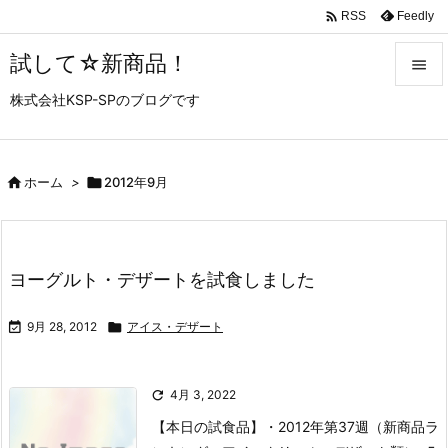

Feedly
RSS
試して☆新商品！

株式会社KSP-SPのブログです

メニュ

サイド

ホーム
>

2012年9月

前へ

ヨーグルト・デザートを試食しました
次へ


9月 28, 2012

アイス・デザート
検索

4月 3, 2022
【本日の試食品】
・2012年第37週（新商品ラ