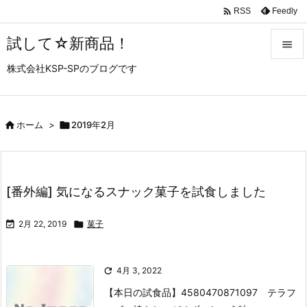

Feedly
RSS
試して☆新商品！

株式会社KSP-SPのブログです

メニュ

サイド

ホーム
>

2019年2月

前へ

[番外編] 気になるスナック菓子を試食しました
次へ


2月 22, 2019

菓子
検索

4月 3, 2022
【本日の試食品】
4580470871097 テラフ