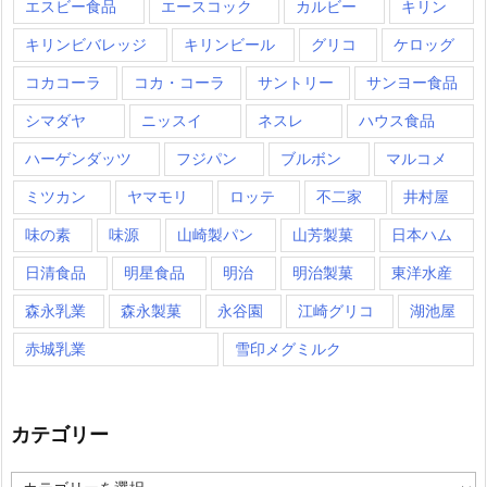
エスビー食品
エースコック
カルビー
キリン
キリンビバレッジ
キリンビール
グリコ
ケロッグ
コカコーラ
コカ・コーラ
サントリー
サンヨー食品
シマダヤ
ニッスイ
ネスレ
ハウス食品
ハーゲンダッツ
フジパン
ブルボン
マルコメ
ミツカン
ヤマモリ
ロッテ
不二家
井村屋
味の素
味源
山崎製パン
山芳製菓
日本ハム
日清食品
明星食品
明治
明治製菓
東洋水産
森永乳業
森永製菓
永谷園
江崎グリコ
湖池屋
赤城乳業
雪印メグミルク
カテゴリー
カ