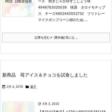
ーズ 焼きじゃがゆずこしょう味
4946763020038 味源 タロイモチップ
ス チーズ
4902443552732 フリトレー
マイクポップコーン緑のたぬ ...
記事を読む
[番外編] 気にな ...
新商品 苺アイス＆チョコを試食しました

2月 4, 2019

菓子

4月 3, 2022
【本日の試食品】
<27位>4901005381148