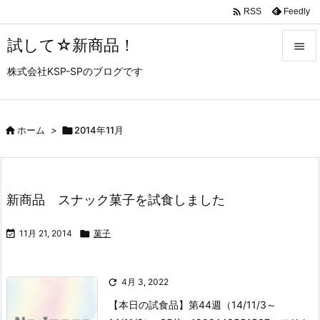

Feedly
RSS
試して☆新商品！

株式会社KSP-SPのブログです

メニュ

サイド

ホーム
>

2014年11月

前へ

新商品 スナック菓子を試食しました
次へ


11月 21, 2014

菓子
検索

4月 3, 2022
【本日の試食品】第44週（14/11/3～