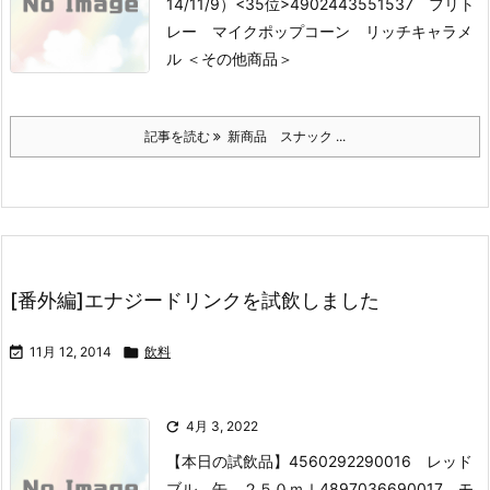
14/11/9）
<35位>4902443551537 フリト
レー マイクポップコーン リッチキャラメ
ル
＜その他商品＞
記事を読む
新商品 スナック ...
[番外編]エナジードリンクを試飲しました

11月 12, 2014

飲料

4月 3, 2022
【本日の試飲品】
4560292290016 レッド
ブル 缶 ２５０ｍｌ
4897036690017 モ