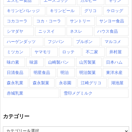
エスビー食品
エースコック
カルビー
キリン
キリンビバレッジ
キリンビール
グリコ
ケロッグ
コカコーラ
コカ・コーラ
サントリー
サンヨー食品
シマダヤ
ニッスイ
ネスレ
ハウス食品
ハーゲンダッツ
フジパン
ブルボン
マルコメ
ミツカン
ヤマモリ
ロッテ
不二家
井村屋
味の素
味源
山崎製パン
山芳製菓
日本ハム
日清食品
明星食品
明治
明治製菓
東洋水産
森永乳業
森永製菓
永谷園
江崎グリコ
湖池屋
赤城乳業
雪印メグミルク
カテゴリー
カ