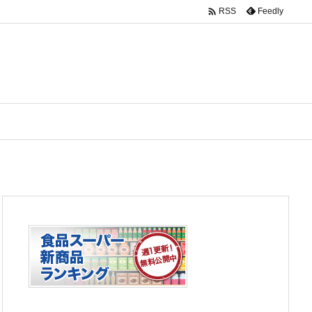

Feedly
RSS