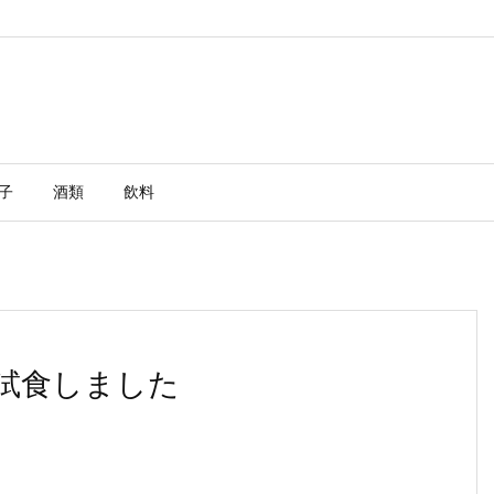
子
酒類
飲料
を試食しました