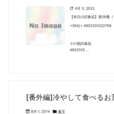

4月 3, 2022
【本日の試食品】第29週（14/
<36位> 490210522
その他試食品
4902105 ...
[番外編]冷やして食べる

8月 1, 2014

菓子