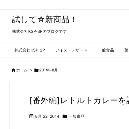
試して☆新商品！
株式会社KSP-SPのブログです
株式会社KSP-SP
アイス・デザート
一般食品
菓

ホーム
>

2014年8月
[番外編]レトルトカレー

8月 22, 2014

一般食品