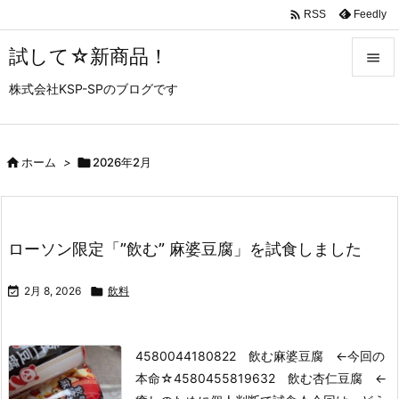

Feedly
RSS
試して☆新商品！

株式会社KSP-SPのブログです

メニュ

サイド

ホーム
>

2026年2月

前へ

ローソン限定「”飲む” 麻婆豆腐」を試食しました
次へ


2月 8, 2026

飲料
検索
4580044180822 飲む麻婆豆腐 ←今回の
本命☆
4580455819632 飲む杏仁豆腐 ←