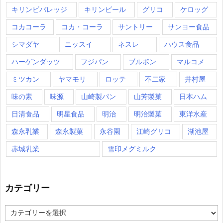
キリンビバレッジ
キリンビール
グリコ
ケロッグ
コカコーラ
コカ・コーラ
サントリー
サンヨー食品
シマダヤ
ニッスイ
ネスレ
ハウス食品
ハーゲンダッツ
フジパン
ブルボン
マルコメ
ミツカン
ヤマモリ
ロッテ
不二家
井村屋
味の素
味源
山崎製パン
山芳製菓
日本ハム
日清食品
明星食品
明治
明治製菓
東洋水産
森永乳業
森永製菓
永谷園
江崎グリコ
湖池屋
赤城乳業
雪印メグミルク
カテゴリー
カ
テ