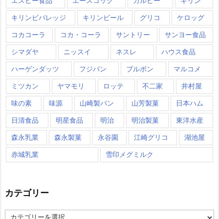
エスビー食品
エースコック
カルビー
キリン
キリンビバレッジ
キリンビール
グリコ
ケロッグ
コカコーラ
コカ・コーラ
サントリー
サンヨー食品
シマダヤ
ニッスイ
ネスレ
ハウス食品
ハーゲンダッツ
フジパン
ブルボン
マルコメ
ミツカン
ヤマモリ
ロッテ
不二家
井村屋
味の素
味源
山崎製パン
山芳製菓
日本ハム
日清食品
明星食品
明治
明治製菓
東洋水産
森永乳業
森永製菓
永谷園
江崎グリコ
湖池屋
赤城乳業
雪印メグミルク
カテゴリー
カ