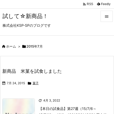

Feedly
RSS
試して☆新商品！

株式会社KSP-SPのブログです

メニュ

サイド

ホーム
>

2015年7月

前へ

新商品 米菓を試食しました
次へ


7月 24, 2015

菓子
検索

4月 3, 2022
【本日の試食品】第27週（15/7/6～