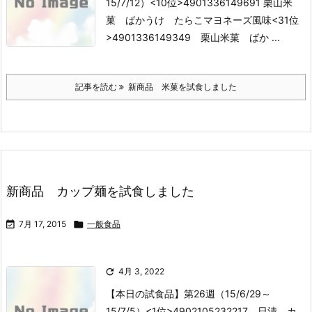
15/7/12）
<10位>4901336149691 栗山米
菓 ばかうけ たらこマヨネーズ風味
<31位
>4901336149349 栗山米菓 ばか ...
記事を読む
新商品 米菓を試食しました
新商品 カップ麺を試食しました

7月 17, 2015

一般食品

4月 3, 2022
【本日の試食品】第26週（15/6/29～
15/7/5）
<1位>4902105232217 日清 カ