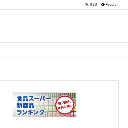

Feedly
RSS