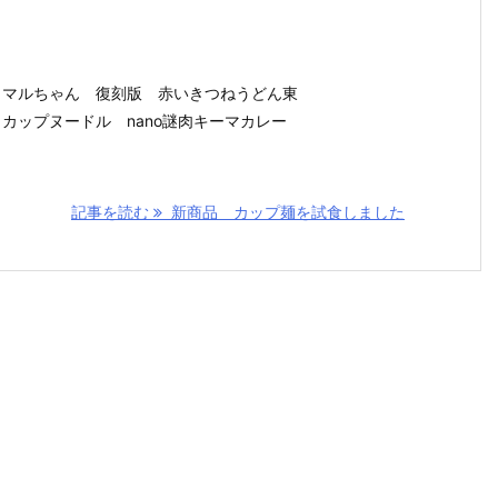
1569 マルちゃん 復刻版 赤いきつねうどん東
689 カップヌードル nano謎肉キーマカレー
記事を読む
新商品 カップ麺を試食しました