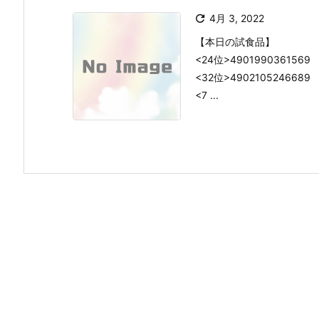

4月 3, 2022
【本日の試食品】
<24位>490199036
<32位>4902105246
<7 ...