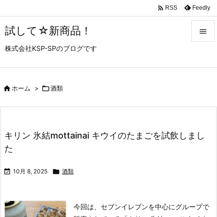

Feedly
RSS
試して☆新商品！

株式会社KSP-SPのブログです

メニュ

サイド

ホーム
>

酒類

前へ

キリン 氷結mottainai キウイのたまごを試飲しまし
次へ
た

検索

10月 8, 2025

酒類
今回は、セブンイレブンを中心にグループで