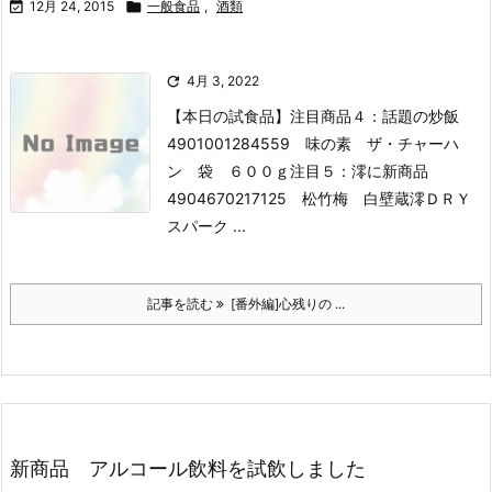

12月 24, 2015

一般食品
,
酒類

4月 3, 2022
【本日の試食品】
注目商品４：話題の炒飯
4901001284559 味の素 ザ・チャーハ
ン 袋 ６００ｇ
注目５：澪に新商品
4904670217125 松竹梅 白壁蔵澪ＤＲＹ
スパーク ...
記事を読む
[番外編]心残りの ...
新商品 アルコール飲料を試飲しました