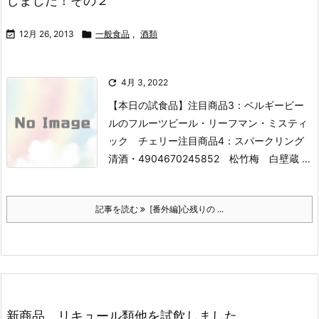
しました！その２

12月 26, 2013

一般食品
,
酒類

4月 3, 2022
【本日の試食品】
注目商品3：ベルギービー
ルのフルーツビール
・リーフマン
・ミスティ
ック チェリー
注目商品4：スパークリング
清酒
・4904670245852 松竹梅 白壁蔵 ...
記事を読む
[番外編]心残りの ...
新商品 リキュール類他を試飲しました