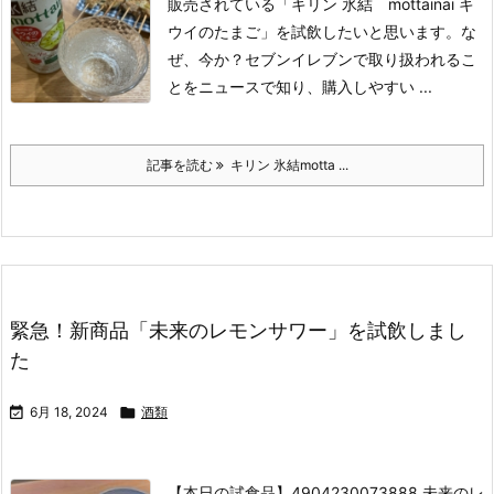
販売されている
「キリン 氷結 mottainai キ
ウイのたまご」を試飲したいと思います。
な
ぜ、今か？
セブンイレブンで取り扱われるこ
とをニュースで知り、購入しやすい ...
記事を読む
キリン 氷結motta ...
緊急！新商品「未来のレモンサワー」を試飲しまし
た

6月 18, 2024

酒類
【本日の試食品】
4904230073888 未来のレ