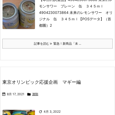
モンサワー プレーン 缶 ３４５ｍｌ
4904230073864 未来のレモンサワー オリ
ジナル 缶 ３４５ｍｌ
【POSデータ】（首
都圏）2
記事を読む
緊急！新商品「未 ...
東京オリンピック応援企画 マギー編

8月 17, 2021

酒類

4月 3, 2022