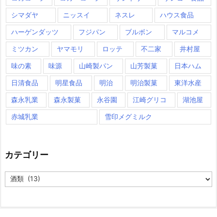
シマダヤ
ニッスイ
ネスレ
ハウス食品
ハーゲンダッツ
フジパン
ブルボン
マルコメ
ミツカン
ヤマモリ
ロッテ
不二家
井村屋
味の素
味源
山崎製パン
山芳製菓
日本ハム
日清食品
明星食品
明治
明治製菓
東洋水産
森永乳業
森永製菓
永谷園
江崎グリコ
湖池屋
赤城乳業
雪印メグミルク
カテゴリー
カ
テ
ゴ
リ
ー