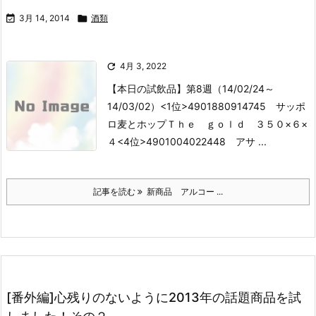

3月 14, 2014

酒類

4月 3, 2022
【本日の試飲品】第8週（14/02/24～
14/03/02）
<1位>4901880914745 サッポ
ロ麦とホップＴｈｅ ｇｏｌｄ ３５０×６×
４
<4位>4901004022448 アサ ...
記事を読む
新商品 アルコー ...
[番外編]心残りのないように2013年の話題商品を試