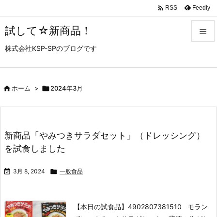

Feedly
RSS
試して☆新商品！

株式会社KSP-SPのブログです

メニュ

サイド

ホーム
>

2024年3月

前へ

新商品「やみつきサラダセット」（ドレッシング）
次へ
を試食しました

検索

3月 8, 2024

一般食品
【本日の試食品】
4902807381510 モラン