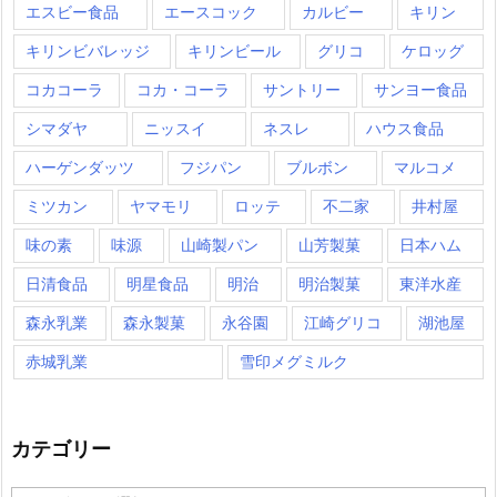
エスビー食品
エースコック
カルビー
キリン
キリンビバレッジ
キリンビール
グリコ
ケロッグ
コカコーラ
コカ・コーラ
サントリー
サンヨー食品
シマダヤ
ニッスイ
ネスレ
ハウス食品
ハーゲンダッツ
フジパン
ブルボン
マルコメ
ミツカン
ヤマモリ
ロッテ
不二家
井村屋
味の素
味源
山崎製パン
山芳製菓
日本ハム
日清食品
明星食品
明治
明治製菓
東洋水産
森永乳業
森永製菓
永谷園
江崎グリコ
湖池屋
赤城乳業
雪印メグミルク
カテゴリー
カ