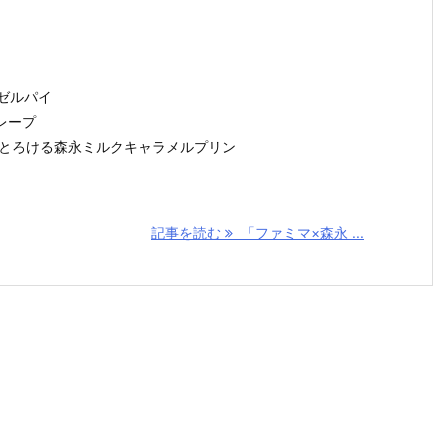
ンゼルパイ
クレープ
窯出しとろける森永ミルクキャラメルプリン
記事を読む
「ファミマ×森永 ...