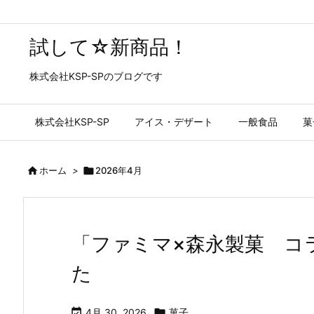
試して☆新商品！
株式会社KSP-SPのブログです
株式会社KSP-SP
アイス・デザート
一般食品
菓

ホーム
>

2026年4月
「ファミマ×森永製菓 コ
た

4月 30, 2026

菓子