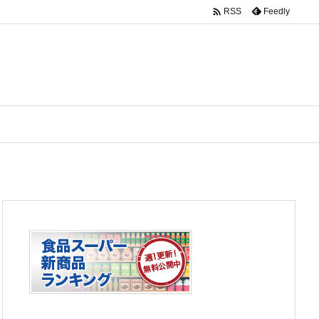

Feedly
RSS