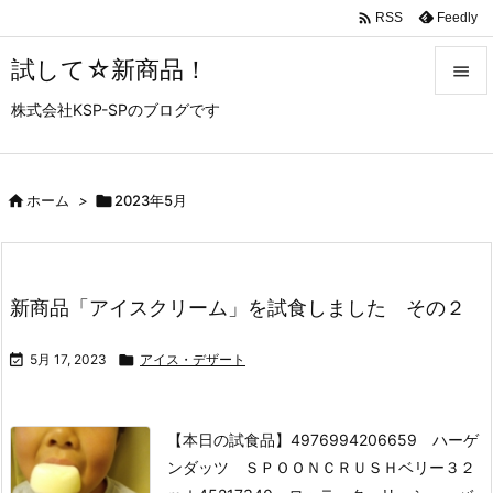

Feedly
RSS
試して☆新商品！

株式会社KSP-SPのブログです

メニュ

サイド

ホーム
>

2023年5月

前へ

新商品「アイスクリーム」を試食しました その２
次へ


5月 17, 2023

アイス・デザート
検索
【本日の試食品】
4976994206659 ハーゲ
ンダッツ ＳＰＯＯＮＣＲＵＳＨベリー３２