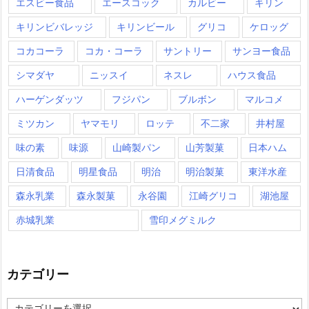
エスビー食品
エースコック
カルビー
キリン
キリンビバレッジ
キリンビール
グリコ
ケロッグ
コカコーラ
コカ・コーラ
サントリー
サンヨー食品
シマダヤ
ニッスイ
ネスレ
ハウス食品
ハーゲンダッツ
フジパン
ブルボン
マルコメ
ミツカン
ヤマモリ
ロッテ
不二家
井村屋
味の素
味源
山崎製パン
山芳製菓
日本ハム
日清食品
明星食品
明治
明治製菓
東洋水産
森永乳業
森永製菓
永谷園
江崎グリコ
湖池屋
赤城乳業
雪印メグミルク
カテゴリー
カ