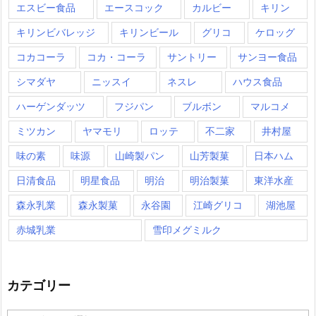
エスビー食品
エースコック
カルビー
キリン
キリンビバレッジ
キリンビール
グリコ
ケロッグ
コカコーラ
コカ・コーラ
サントリー
サンヨー食品
シマダヤ
ニッスイ
ネスレ
ハウス食品
ハーゲンダッツ
フジパン
ブルボン
マルコメ
ミツカン
ヤマモリ
ロッテ
不二家
井村屋
味の素
味源
山崎製パン
山芳製菓
日本ハム
日清食品
明星食品
明治
明治製菓
東洋水産
森永乳業
森永製菓
永谷園
江崎グリコ
湖池屋
赤城乳業
雪印メグミルク
カテゴリー
カ