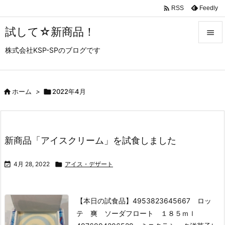

Feedly
RSS
試して☆新商品！

株式会社KSP-SPのブログです

メニュ

サイド

ホーム
>

2022年4月

前へ

新商品「アイスクリーム」を試食しました
次へ


4月 28, 2022

アイス・デザート
検索
【本日の試食品】
4953823645667 ロッ
テ 爽 ソーダフロート １８５ｍｌ