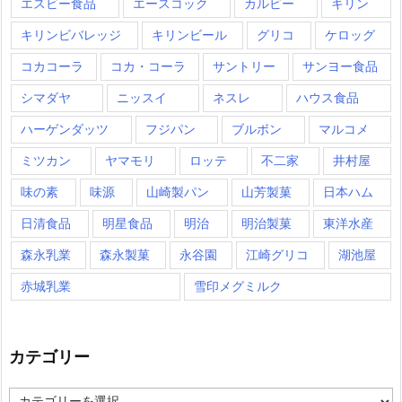
エスビー食品
エースコック
カルビー
キリン
キリンビバレッジ
キリンビール
グリコ
ケロッグ
コカコーラ
コカ・コーラ
サントリー
サンヨー食品
シマダヤ
ニッスイ
ネスレ
ハウス食品
ハーゲンダッツ
フジパン
ブルボン
マルコメ
ミツカン
ヤマモリ
ロッテ
不二家
井村屋
味の素
味源
山崎製パン
山芳製菓
日本ハム
日清食品
明星食品
明治
明治製菓
東洋水産
森永乳業
森永製菓
永谷園
江崎グリコ
湖池屋
赤城乳業
雪印メグミルク
カテゴリー
カ