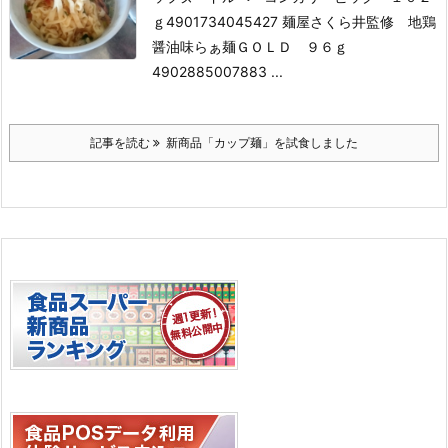
ｇ
4901734045427 麺屋さくら井監修 地鶏
醤油味らぁ麺ＧＯＬＤ ９６ｇ
4902885007883 ...
記事を読む
新商品「カップ麺」を試食しました