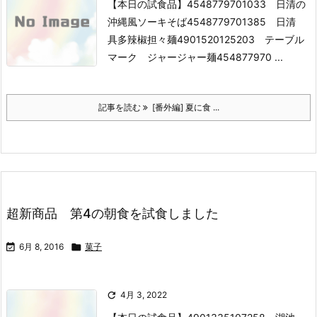
【本日の試食品】
4548779701033 日清の
沖縄風ソーキそば
4548779701385 日清
具多辣椒担々麺
4901520125203 テーブル
マーク ジャージャー麺
454877970 ...
記事を読む
[番外編] 夏に食 ...
超新商品 第4の朝食を試食しました

6月 8, 2016

菓子

4月 3, 2022