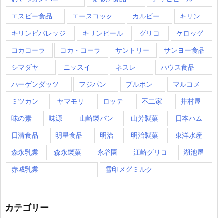
エスビー食品
エースコック
カルビー
キリン
キリンビバレッジ
キリンビール
グリコ
ケロッグ
コカコーラ
コカ・コーラ
サントリー
サンヨー食品
シマダヤ
ニッスイ
ネスレ
ハウス食品
ハーゲンダッツ
フジパン
ブルボン
マルコメ
ミツカン
ヤマモリ
ロッテ
不二家
井村屋
味の素
味源
山崎製パン
山芳製菓
日本ハム
日清食品
明星食品
明治
明治製菓
東洋水産
森永乳業
森永製菓
永谷園
江崎グリコ
湖池屋
赤城乳業
雪印メグミルク
カテゴリー