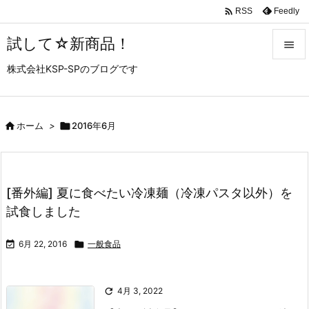

Feedly
RSS
試して☆新商品！

株式会社KSP-SPのブログです

メニュ

サイド

ホーム
>

2016年6月

前へ

[番外編] 夏に食べたい冷凍麺（冷凍パスタ以外）を
次へ
試食しました

検索

6月 22, 2016

一般食品

4月 3, 2022