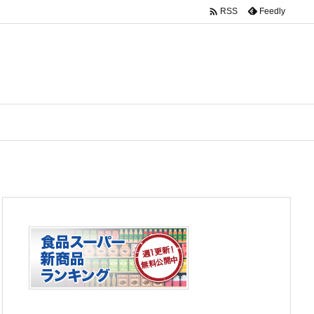

Feedly
RSS