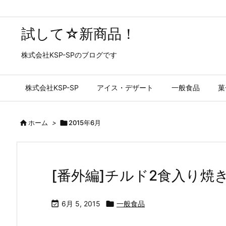
試して☆新商品！
株式会社KSP-SPのブログです
株式会社KSP-SP
アイス・デザート
一般食品
菓

ホーム
>

2015年6月
[番外編]チルド2食入り焼

6月 5, 2015

一般食品