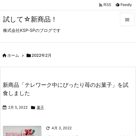

Feedly
RSS
試して☆新商品！

株式会社KSP-SPのブログです

メニュ

サイド

ホーム
>

2022年2月

前へ

新商品「テレワーク中にぴったり苺のお菓子」を試
次へ
食しました

検索

2月 5, 2022

菓子

4月 3, 2022