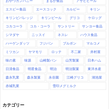
おやつカンパニー
まるか食品
アサヒビール
エスビー食品
エースコック
カルビー
キリン
キリンビバレッジ
キリンビール
グリコ
ケロッグ
コカコーラ
コカ・コーラ
サントリー
サンヨー食品
シマダヤ
ニッスイ
ネスレ
ハウス食品
ハーゲンダッツ
フジパン
ブルボン
マルコメ
ミツカン
ヤマモリ
ロッテ
不二家
井村屋
味の素
味源
山崎製パン
山芳製菓
日本ハム
日清食品
明星食品
明治
明治製菓
東洋水産
森永乳業
森永製菓
永谷園
江崎グリコ
湖池屋
赤城乳業
雪印メグミルク
カテゴリー