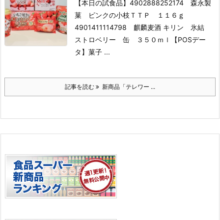
【本日の試食品】
4902888252174 森永製
菓 ピンクの小枝ＴＴＰ １１６ｇ
4901411114798 麒麟麦酒 キリン 氷結
ストロベリー 缶 ３５０ｍｌ
【POSデー
タ】
菓子 ...
記事を読む
新商品「テレワー ...