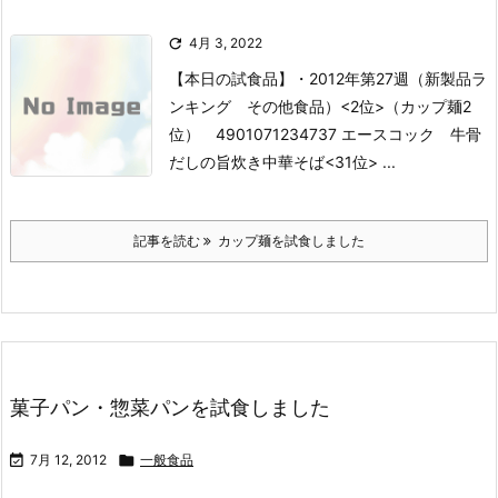

4月 3, 2022
【本日の試食品】
・2012年第27週（新製品ラ
ンキング その他食品）
<2位>（カップ麺2
位） 4901071234737 エースコック 牛骨
だしの旨炊き中華そば
<31位> ...
記事を読む
カップ麺を試食しました
菓子パン・惣菜パンを試食しました

7月 12, 2012

一般食品