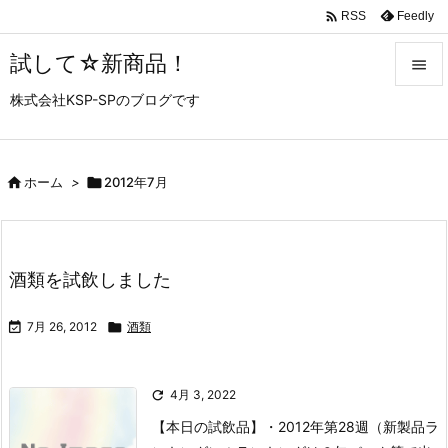

Feedly
RSS
試して☆新商品！

株式会社KSP-SPのブログです

メニュ

サイド

ホーム
>

2012年7月

前へ

酒類を試飲しました
次へ


7月 26, 2012

酒類
検索

4月 3, 2022
【本日の試飲品】
・2012年第28週（新製品ラ