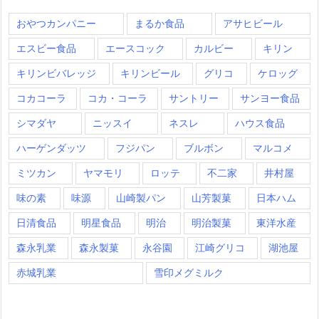
おやつカンパニー
まるか食品
アサヒビール
エスビー食品
エースコック
カルビー
キリン
キリンビバレッジ
キリンビール
グリコ
ケロッグ
コカコーラ
コカ・コーラ
サントリー
サンヨー食品
シマダヤ
ニッスイ
ネスレ
ハウス食品
ハーゲンダッツ
フジパン
ブルボン
マルコメ
ミツカン
ヤマモリ
ロッテ
不二家
井村屋
味の素
味源
山崎製パン
山芳製菓
日本ハム
日清食品
明星食品
明治
明治製菓
東洋水産
森永乳業
森永製菓
永谷園
江崎グリコ
湖池屋
赤城乳業
雪印メグミルク