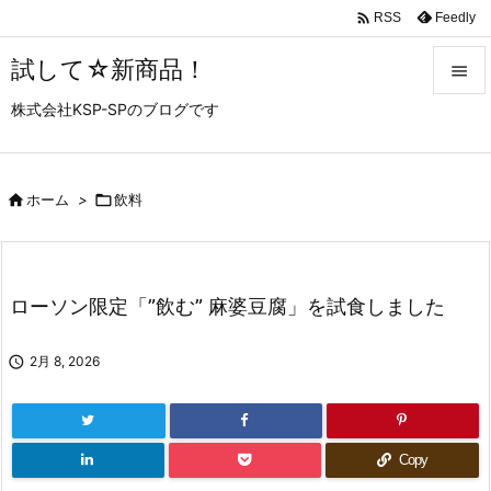

Feedly
RSS
試して☆新商品！

株式会社KSP-SPのブログです

メニュ

サイド

ホーム
>

飲料

前へ

ローソン限定「”飲む” 麻婆豆腐」を試食しました
次へ


2月 8, 2026
検索
Copy