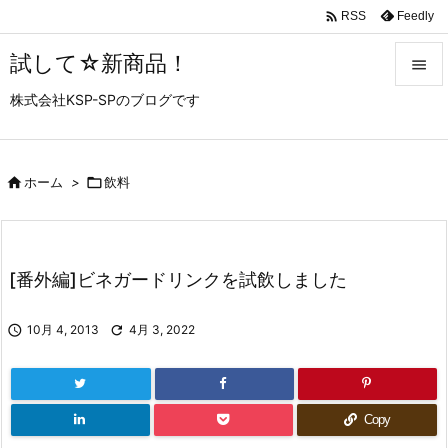

Feedly
RSS
試して☆新商品！

株式会社KSP-SPのブログです

メニュ

サイド

ホーム
>

飲料

前へ

[番外編]ビネガードリンクを試飲しました
次へ


10月 4, 2013

4月 3, 2022
検索
Copy