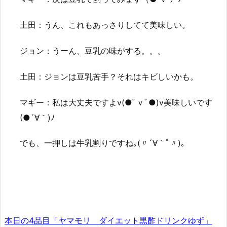
土田：うん、これもあっさりしてて美味しい。
ジョン：うーん、豆乳の味がする。。。
土田：ジョンは豆乳苦手？それはキビしいかも。
マギー：私は大丈夫ですよv(●ﾟｖﾟ●)v美味しいです
(●´∀｀)ﾉ
でも、一押しは牛乳割りですね｡(〃´∀｀ﾟ〃)｡
本日の4品目「ヤマモリ ダイエット黒酢ドリンクゆず」