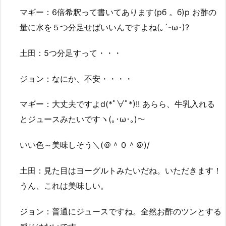
マギー：6倍希釈って書いてあります(pб 。б)p お酢の
量に水を５つ分足せばいいんですよね(｡´-ω･)?
土田：5つ分足すって・・・
ジョン：なにか、不安・・・・
マギー：大丈夫ですよd(*ﾟ∀ﾟ*)!! あらら、牛乳入れる
とジュースみたいですヽ(｡･ω･｡)～
いい色～美味しそう＼(＠＾０＾＠)/
土田：見た目はヨーグルトみたいだね。いただきます！
うん、これは美味しい。
ジョン：普通にジュースですね。全然お酢のツンとする