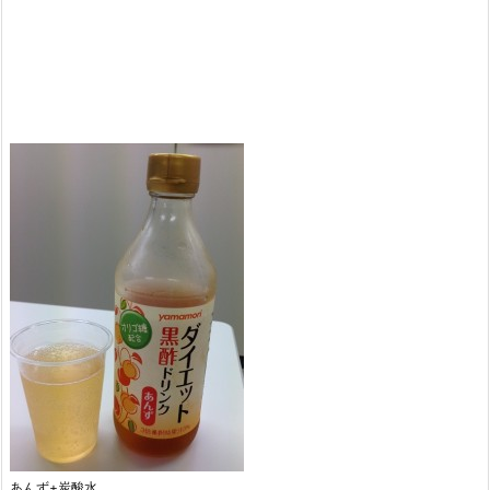
あんず+炭酸水