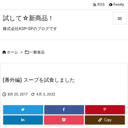

Feedly
RSS
試して☆新商品！

株式会社KSP-SPのブログです

メニュ

サイド

ホーム
>

一般食品

前へ

[番外編] スープを試食しました
次へ


8月 25, 2017

4月 3, 2022
検索
Copy