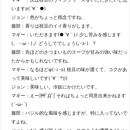
いますσ(´∀｀●)
ジョン：色がちょっと残念ですね。
服部：香りは枝豆のイイ香りがします。
マギー：いただきます(●´∀｀)ﾉ 少し苦みを感じます
(。・ω・)ノ どうしてでしょう(｡･з･)ゞ?
服部：先ほどのさつまいものスープが甘みの強い味だっ
たからかもしれないですね。
マギー：なるほどφ(･ｪ･o) 枝豆の味が濃くて、コクがあ
って美味しいです(´∀｀*)))
ジョン：美味しい。冷奴にかけたいです。
マギー：えー|艸ﾟДﾟ| それはちょっと同意出来かねます
(´-ω-`)
服部：バジル的な風味を感じますが、特に入ってないで
すよね。