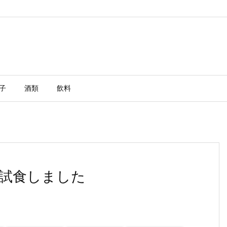
子
酒類
飲料
試食しました