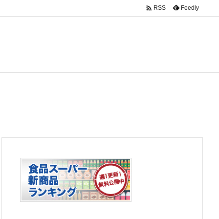

Feedly
RSS