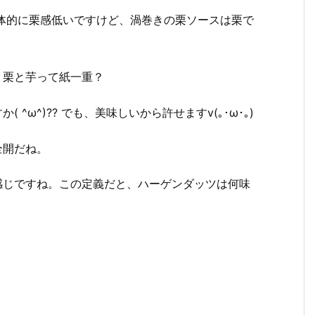
全体的に栗感低いですけど、渦巻きの栗ソースは栗で
。栗と芋って紙一重？
^ω^)?? でも、美味しいから許せますv(｡･ω･｡)
全開だね。
感じですね。この定義だと、ハーゲンダッツは何味