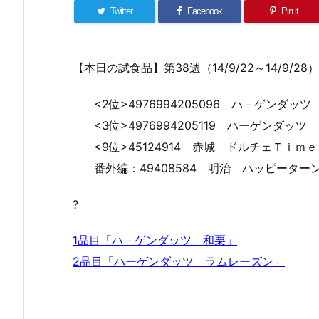
Twitter
Facebook
Pin it
【本日の試食品】第38週（14/9/22～14/9/28）
<2位>4976994205096 ハ－ゲンダ
<3位>4976994205119 ハーゲンダ
<9位>45124914 赤城 ドルチェＴｉ
番外編：49408584 明治 ハッピータ
?
1品目「ハ－ゲンダッツ 和栗」
2品目「ハーゲンダッツ ラムレーズン」