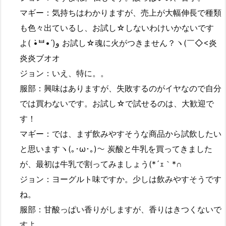
マギー：気持ちはわかりますが、売上が大幅伸長で種類
も色々出ているし、お試し☆しないわけいかないです
よ( •̀ᄇ• ́)ﻭ お試し☆魂に火がつきません？ヽ(￣◇<炎
炎炎ブオオ
ジョン：いえ、特に。。
服部：興味はありますが、失敗するのがイヤなので自分
では買わないです。お試し☆で試せるのは、大歓迎で
す！
マギー：では、まず飲みやすそうな商品から試飲したい
と思いますヽ(｡･ω･｡)～ 炭酸と牛乳を買ってきました
が、最初は牛乳で割ってみましょう(*´ｪ｀*∩
ジョン：ヨーグルト味ですか。少しは飲みやすそうです
ね。
服部：甘酸っぱい香りがしますが、香りはきつくないで
すよ。