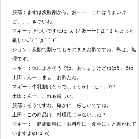
服部：まずは炭酸割から。おーー！これはうまいけ
ど、、、きついわ。
マギー：きついですね(;;;-ω-)ﾉ あーー(´Д｀ι) ちょっと
厳しい｡ﾟ( ﾟ´д｀ﾟ )ﾟ｡
ジョン：炭酸で割ってもそのままお酢ですね。私は、無
理です。
マギー：体によさそうでは、ありますけどね(pб 。б)p
土田：んー、まぁ、お酢だね。
マギー：牛乳割はどうでしょうか(・c_・。)??
土田：んー、これも厳しい。
服部：そうですね。確かに、厳しいですね。
土田：この商品は、料理用じゃないよね？
マギー：「健康飲料に・お料理に・食卓に」と書かれて
いますよφ(･ｪ･o)