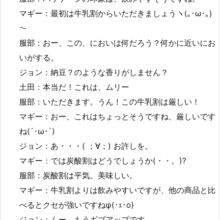
マギー：最初は牛乳割からいただきましょうヽ(｡･ω･｡)
～
服部：おー、この、においは何だろう？何かに近いにお
いがする。
ジョン：納豆？のような香りがしません？
土田：本当だ！これは、ムリー
服部：いただきます。うん！この牛乳割は厳しい！
マギー：おー、これはちょっとそうですね、厳しいです
ね(´･ω･`)
ジョン：あ・・・( ；∀；) お許しを。
マギー：では炭酸割はどうでしょうか(・・。)?
服部：炭酸割は平気。美味しい。
マギー：牛乳割よりは飲みやすいですが、他の商品と比
べるとクセが強いですねφ(･ｪ･o)
ジョン：んー、もうギブアップです。