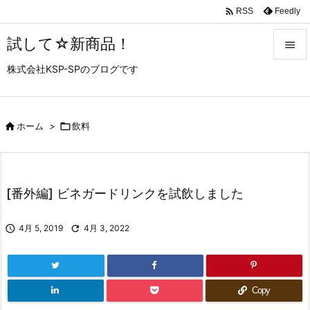

Feedly
RSS
試して☆新商品！

株式会社KSP-SPのブログです

メニュ

サイド

ホーム
>

飲料

前へ

[番外編] ビネガードリンクを試飲しました
次へ


4月 5, 2019

4月 3, 2022
検索
Copy