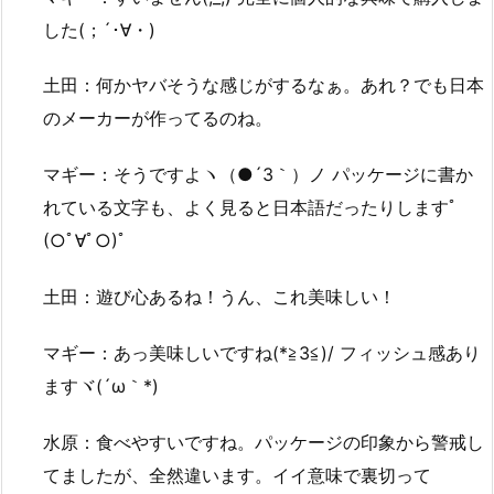
した(；´･∀・)
土田：何かヤバそうな感じがするなぁ。あれ？でも日本
のメーカーが作ってるのね。
マギー：そうですよヽ（●´3｀）ノ パッケージに書か
れている文字も、よく見ると日本語だったりしますﾟ
(○ﾟ∀ﾟ○)ﾟ
土田：遊び心あるね！うん、これ美味しい！
マギー：あっ美味しいですね(*≧3≦)/ フィッシュ感あり
ますヾ(´ω｀*)
水原：食べやすいですね。パッケージの印象から警戒し
てましたが、全然違います。イイ意味で裏切って