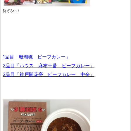
勢ぞろい！
1品目「珊瑚礁 ビーフカレー」
2品目「ハウス 麻布十番 ビーフカレー」
3品目「神戸開花亭 ビーフカレー 中辛」