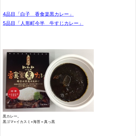
4品目「白子 香食楽黒カレー」
5品目「人形町今半 牛すじカレー」
黒カレー。
黒ゴマ+イカスミ+海苔＝真っ黒