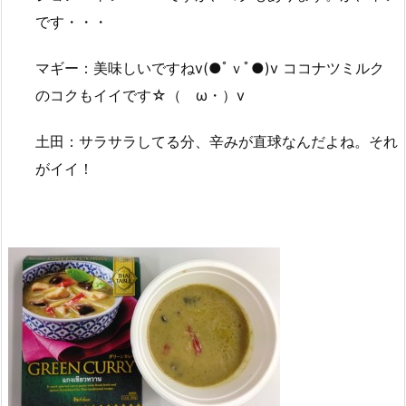
です・・・
マギー：美味しいですねv(●ﾟｖﾟ●)v ココナツミルク
のコクもイイです☆（ゝω・）v
土田：サラサラしてる分、辛みが直球なんだよね。それ
がイイ！