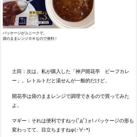
パッケージがユニークで、
袋のままレンジＯＫなので便利！
土田：次は、私が購入した「神戸開花亭 ビーフカレ
ー」。レトルトだと湯せんが一般的だけど、
開花亭は袋のままレンジで調理できるので買ってみた
よ。
マギー：それは便利ですねヮ(ﾟдﾟ)ォ! パッケージの形も
変わってて、目立ちますねφ(･∀･*)