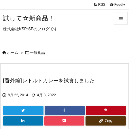

Feedly
RSS
試して☆新商品！

株式会社KSP-SPのブログです

メニュ

サイド

ホーム
>

一般食品

前へ

[番外編]レトルトカレーを試食しました
次へ


8月 22, 2014

4月 3, 2022
検索
Copy