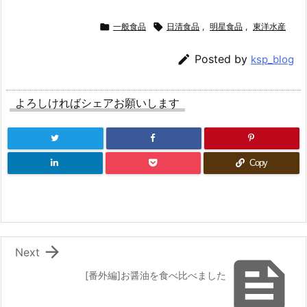

一般食品

日清食品
,
明星食品
,
東洋水産

Posted by
ksp_blog
よろしければシェアお願いします
Copy

Next

[番外編]お醤油を食べ比べました