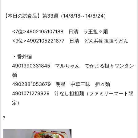
【本日の試食品】第33週（14/8/18～14/8/24）
<7位>4902105107188 日清 ラ王担々麺
<9位>4902105221877 日清 どん兵衛担担うどん
・番外編
4901990331845 マルちゃん でかまる担々ワンタン
麺
4902881053679 明星 中華三昧 担々麺
4901071279929 汁なし担担麺（ファミリーマート限
定）
?