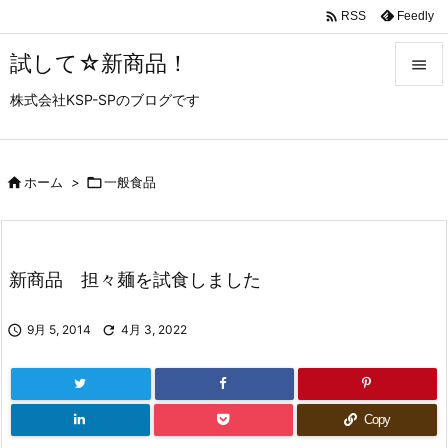

Feedly
RSS
試して☆新商品！

株式会社KSP-SPのブログです

メニュ

サイド

ホーム
>

一般食品

前へ

新商品 担々麺を試食しました
次へ


9月 5, 2014

4月 3, 2022
検索
Copy