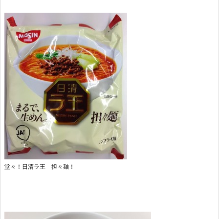
堂々！日清ラ王 担々麺！