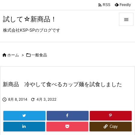

Feedly
RSS
試して☆新商品！

株式会社KSP-SPのブログです

メニュ

サイド

ホーム
>

一般食品

前へ

新商品 冷やして食べるカップ麺を試食しました
次へ


8月 8, 2014

4月 3, 2022
検索
Copy