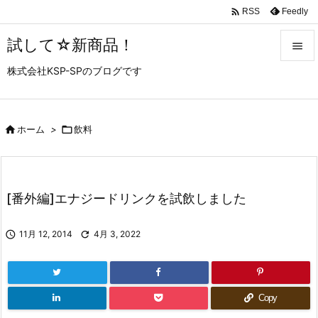

Feedly
RSS
試して☆新商品！

株式会社KSP-SPのブログです

メニュ

サイド

ホーム
>

飲料

前へ

[番外編]エナジードリンクを試飲しました
次へ


11月 12, 2014

4月 3, 2022
検索
Copy