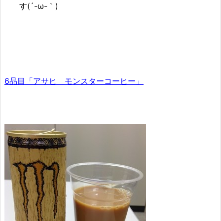
す(´-ω-｀)
6品目「アサヒ モンスターコーヒー」