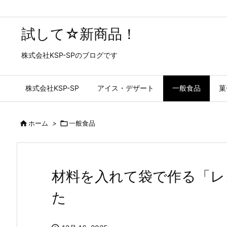
試して☆新商品！
株式会社KSP-SPのブログです
株式会社KSP-SP
アイス・デザート
一般食品
菓

ホーム
>

一般食品
材料を入れて袋で作る「レ
た