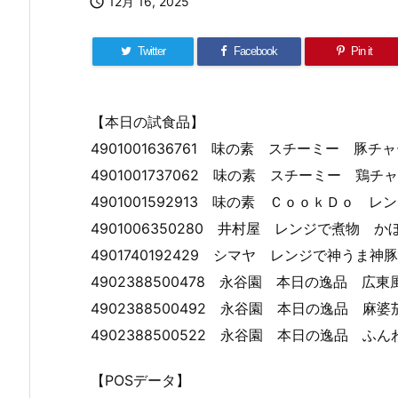

12月 16, 2025
Twitter
Facebook
Pin it
【本日の試食品】
4901001636761 味の素 スチーミー 豚
4901001737062 味の素 スチーミー 鶏
4901001592913 味の素 ＣｏｏｋＤｏ
4901006350280 井村屋 レンジで煮物
4901740192429 シマヤ レンジで神うま
4902388500478 永谷園 本日の逸品 
4902388500492 永谷園 本日の逸品 
4902388500522 永谷園 本日の逸品 
【POSデータ】