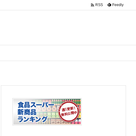

Feedly
RSS