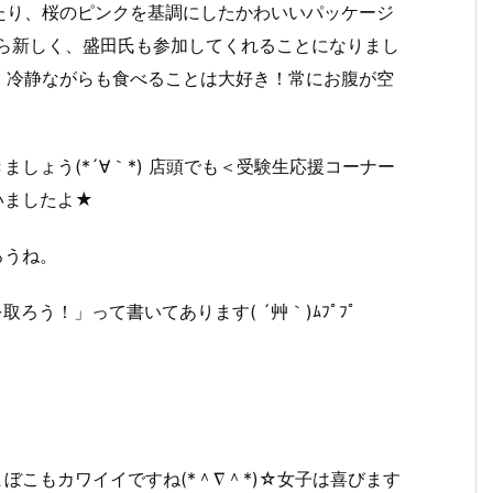
たり、桜のピンクを基調にしたかわいいパッケージ
から新しく、盛田氏も参加してくれることになりまし
、冷静ながらも食べることは大好き！常にお腹が空
しょう(*´∀｀*) 店頭でも＜受験生応援コーナー
いましたよ★
ろうね。
う！」って書いてあります( ´艸｀)ﾑﾌﾟﾌﾟ
ぼこもカワイイですね(*＾∇＾*)☆女子は喜びます