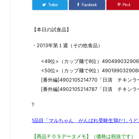
Twitter
Facebook
Pin it
【本日の試食品】
・2013年第１週（その他食品）
<49位>（カップ麺で8位）490499032
<50位>（カップ麺で9位）490199032
[番外編]4902105214770「日清 チ
[番外編]4902105214787「日清 チ
?
1品目「マルちゃん がんばれ受験生鶏だしうど
【商品ＰＯＳデータメモ】（価格は税抜です）