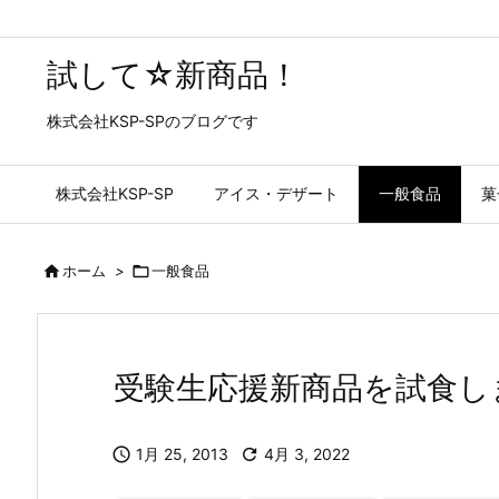
試して☆新商品！
株式会社KSP-SPのブログです
株式会社KSP-SP
アイス・デザート
一般食品
菓

ホーム
>

一般食品
受験生応援新商品を試食し

1月 25, 2013

4月 3, 2022