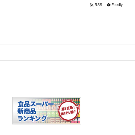

Feedly
RSS