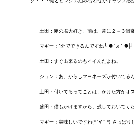
ク・・・俺とピンクの組み合わせがギャップ感
土田：俺の塩大好き。前は、常に２～３個
マギー：1分でできるんですね└|●´ω｀●|┘ ?
土田：すぐ出来るのもイイんだよね。
ジョン：あ、からしマヨネーズが付いてる
土田：付いてるってことは、かけた方がオ
盛田：僕もかけますから、残しておいてく
マギー：美味しいですね(*´∀｀*) さっぱり