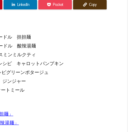
LinkedIn
Pocket
Copy
ヌードル 担担麺
ンヌードル 酸辣湯麺
ャスミンミルクティ
ベジレシピ キャロットパンプキン
レシピグリーンポタージュ
酒 ジンジャー
 オートミール
ド
担麺」
酸辣湯麺」