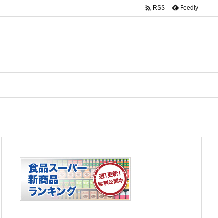

Feedly
RSS