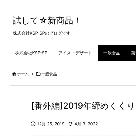
試して☆新商品！
株式会社KSP-SPのブログです
株式会社KSP-SP
アイス・デザート
一般食品
菓

ホーム
>

一般食品
[番外編]2019年締めくくり

12月 25, 2019

4月 3, 2022