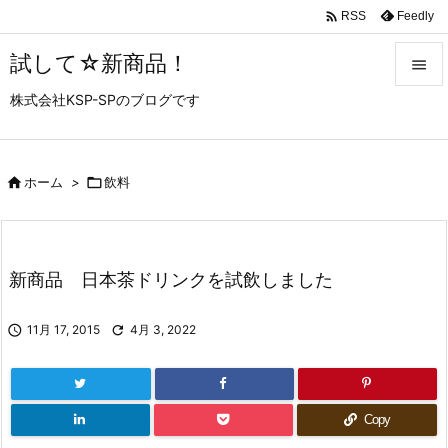

Feedly
RSS
試して☆新商品！

株式会社KSP-SPのブログです

メニュ

サイド

ホーム
>

飲料

前へ

新商品 日本茶ドリンクを試飲しました
次へ


11月 17, 2015

4月 3, 2022
検索
Copy