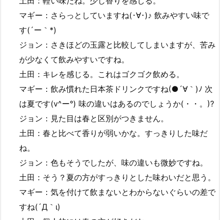
土田：軽い味だね。少し香りを感じる。
マギー：さらっとしていますね(･∀･)♪ 飲みやすい味で
す(´ー｀*)
ジョン：さきほどの玉露と比較してしまいますが、苦み
が少なくて飲みやすいですね。
土田：キレを感じる。これはゴクゴク飲める。
マギー：飲み慣れた日本茶ドリンクですね(●´∀｀)ﾉ 次
は夏です(v^ー°) 味の違いはあるのでしょうか(・・。)?
ジョン：見た目は春と区別がつきません。
土田：春と比べて香りが弱いかな。すっきりした味だ
ね。
ジョン：色もそうでしたが、味の違いも微妙ですね。
土田：そう？夏の方がすっきりとした味わいだと思う。
マギー：気を付けて飲まないとわからないぐらいの差で
すね(´Д｀ι)