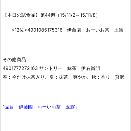
【本日の試食品】第44週（15/11/2～15/11/8）
<12位>4901085175316 伊藤園 おーいお茶 玉露
その他商品
4901777272163 サントリー 緑茶 伊右衛門
春：今だけ抹茶入り、夏：抹茶、爽やか、秋：香り、贅沢
1品目「伊藤園 おーいお茶 玉露」