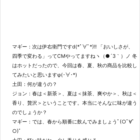
マギー：次は伊右衛門ですd(*ﾟ∀ﾟ*)!! 「おいしさが、
四季で変わる」ってCMやってますねヽ（●´3｀）ノ 冬
はホットだったので、今回は春、夏、秋の商品を比較し
てみたいと思いますφ(･∀･*)
土田：何が違うの？
ジョン：春は＜新茶＞、夏は＜抹茶、爽やか＞、秋は＜
香り、贅沢＞ということです。本当にそんなに味が違う
のでしょうか？
マギー：では、春から順番に飲んでみましょうﾟ(○ﾟ∀ﾟ
○)ﾟ