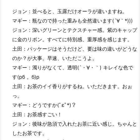
ジョン：並べると、玉露だけオーラが違いますね。
マギー：瓶なので持った重みも全然違います(´∀｀*)))
ジョン：深いグリーンとテクスチャー感。紫のキャップ
に金のリボン。すべてに特別感、重厚感を感じます。
土田：パッケージはそうだけど、要は味の違いがどうな
のか？が大事。早速、いただこうよ。
マギー：濁りがなくて、透明(´・∀・｀) キレイな色で
す(pб 。б)p
土田：お茶のイイ香りがするね。いただきます。おぉ
っ。
マギー：どうですか(ﾟεﾟ*)？
土田：お茶感すごい！
ジョン：後味が急須で入れたお茶に近い感じ。ちゃんと
したお茶です。