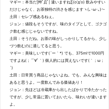
マギー：本当だ|艸ﾟДﾟ| 違いますね∑(o’д’o) 飲みやすい
だけじゃなく、お茶独特の渋さを感じますヽ(｡･ω･｡)～
土田：セレブ感あるねぇ。
ジョン：値段もそうですが、味のタイプとして、ゴクゴ
ク飲む感じじゃないですね。
土田：そうだね。お茶の味がしっかりしてるから、少し
づつ飲むのに適してると思う。
マギー：美味しいです(´ー｀*) でも、375mlで1000円
ですよね(；´ﾟ∀ﾟ｀) 個人的には買えないです(｀；ω；
´)
土田：日常買う商品じゃないよね。でも、みんな興味は
あると思うよ。一度飲んでみる価値あり！
ジョン：先ほどは冷蔵庫から出したばかりで冷たかった
ですが、少し常温に置いておいたら、味わいが違います
よ。