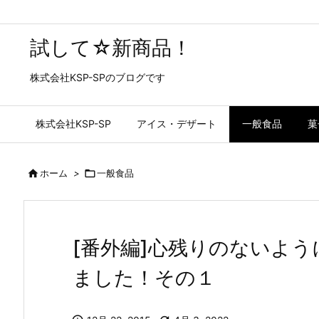
試して☆新商品！
株式会社KSP-SPのブログです
株式会社KSP-SP
アイス・デザート
一般食品
菓

ホーム
>

一般食品
[番外編]心残りのないよう
ました！その１