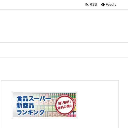

Feedly
RSS