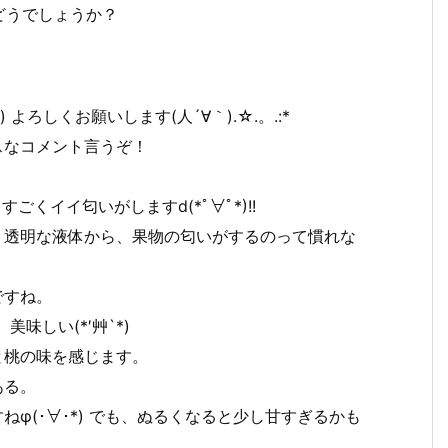
どうでしょうか？
よろしくお願いします(人´∀｀).☆.。.:*
スなコメント言うぞ！
すごくイイ匂いがしますd(*ﾟ∀ﾟ*)!!
。透明な液体から、果物の匂いがするのって慣れな
ですね。
味しい(*′艸`*)
と桃の味を感じます。
ある。
φ(･∀･*) でも、ぬるくなると少し甘すぎるかも