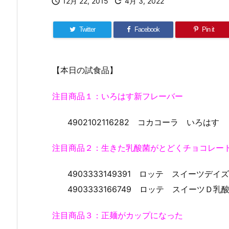

12月 22, 2015

4月 3, 2022
Twitter
Facebook
Pin it
【本日の試食品】
注目商品１：いろはす新フレーバー
4902102116282 コカコーラ いろは
注目商品２：生きた乳酸菌がとどくチョコレー
4903333149391 ロッテ スイーツデ
4903333166749 ロッテ スイーツ
注目商品３：正麺がカップになった