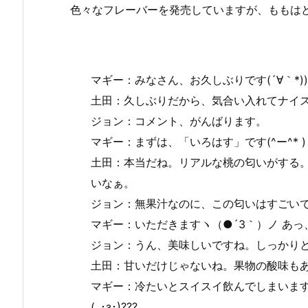
色々なフレーバーを発売していますが、ももは
マギー：みなさん、お久しぶりです(´∀｀*))) 
土田：久しぶりだから、気合い入れてナイ
ジョン：コメント、がんばります。
マギー：まずは、「いろはす」です(^ー^* ) 
土田：本当だね。リアルな桃の匂いがする
いなぁ。
ジョン：無果汁なのに、この匂いはすごい
マギー：いただきますヽ（●´3｀）ノ あっ、美
ジョン：うん、美味しいですね。しっかり
土田：甘いだけじゃないね。果物の酸味も
マギー：冷たいとスイスイ飲んでしまいますね
(｡･з･)???