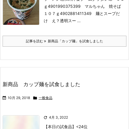
ｇ
4901990375399 マルちゃん 焼そば
１０７ｇ
4902881411349 麺とスープだ
け え？透明スー ...
記事を読む
新商品「カップ麺」を試食しました
新商品 カップ麺を試食しました

10月 29, 2018

一般食品

4月 3, 2022
【本日の試食品】
<24位