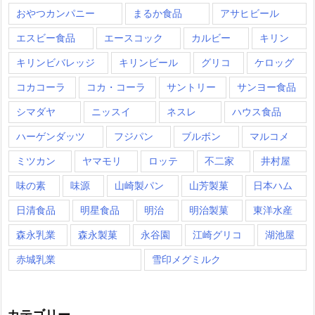
おやつカンパニー
まるか食品
アサヒビール
エスビー食品
エースコック
カルビー
キリン
キリンビバレッジ
キリンビール
グリコ
ケロッグ
コカコーラ
コカ・コーラ
サントリー
サンヨー食品
シマダヤ
ニッスイ
ネスレ
ハウス食品
ハーゲンダッツ
フジパン
ブルボン
マルコメ
ミツカン
ヤマモリ
ロッテ
不二家
井村屋
味の素
味源
山崎製パン
山芳製菓
日本ハム
日清食品
明星食品
明治
明治製菓
東洋水産
森永乳業
森永製菓
永谷園
江崎グリコ
湖池屋
赤城乳業
雪印メグミルク
カテゴリー