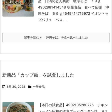
品 日清のどん兵衛 琉球そば ７９ｇ
4902881414548 明星食品 食べて応援 沖
縄そば ６９ｇ
4549414715972 イオントッ
プバリュ ベス ...
記事を読む
「沖縄そば」を食べ比べしました
新商品「カップ麺」を試食しました

8月 30, 2023

一般食品
【本日の試食品】
4902105280775 チキン
ラーメン昭和の洋食ブームグラタン味 ９１