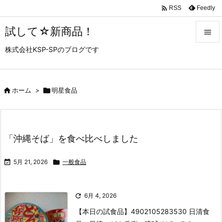

Feedly
RSS
試して☆新商品！

株式会社KSP-SPのブログです

メニュ

サイド

ホーム
>

明星食品

前へ

「沖縄そば」を食べ比べしました
次へ


5月 21, 2026

一般食品
検索

6月 4, 2026
【本日の試食品】
4902105283530 日清食