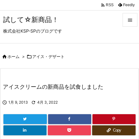

Feedly
RSS
試して☆新商品！

株式会社KSP-SPのブログです

メニュ

サイド

ホーム
>

アイス・デザート

前へ

アイスクリームの新商品を試食しました
次へ


1月 9, 2013

4月 3, 2022
検索
Copy