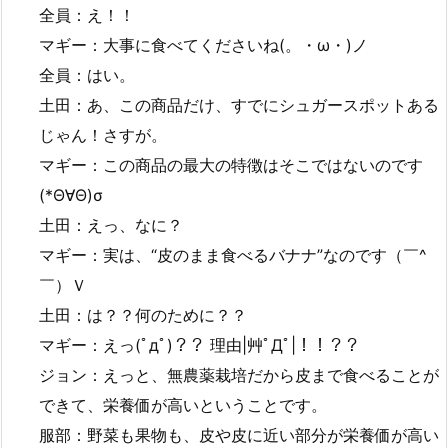
全員：え！！
マギー：大事に食べてくださいね(。・ω・)ノ
全員：はい。
土田：あ、この商品だけ、すでにシュガースポットある
じゃん！さすが。
マギー：この商品の最大の特徴はそこではないのです
(*Θ∀Θ)σ
土田：えっ、なに？
マギー：実は、“皮のまま食べるバナナ”なのです（￣^
￣）Ｖ
土田：は？？何のために？？
マギー：えっ(ﾟдﾟ)？？ 理由|艸ﾟДﾟ|！！？？
ジョン：えっと、無農薬栽培だから皮まで食べることが
できて、栄養価が高いということです。
服部：野菜も果物も、皮や皮に近い部分が栄養価が高い