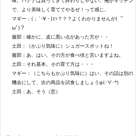
味。バナナは買ってきて終わりじゃない。俺がキッチン
で、より美味しく育ててやるぜ！って感じ。
マギー：(；´･∀・)ｴｯ？？？よくわかりませんが( ´ﾟ
ωﾟ)？
服部：確かに、皮に黒い点があった方が・・
土田：（かぶり気味に）シュガースポットね！
服部：あ、はい。その方が食べ頃と言いますよね。
土田：それ基本。その育て方は・・・
マギー：（こちらもかぶり気味に）はい、その話は別の
機会にして、次の商品を試食しましょうφ(･∀･*)
土田：あ、そう（悲）