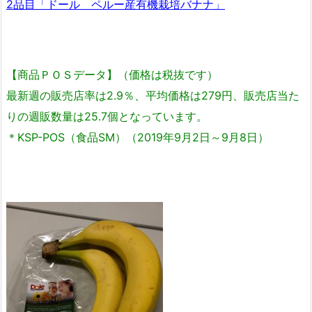
2品目「ドール ペルー産有機栽培バナナ」
【商品ＰＯＳデータ】（価格は税抜です）
最新週の販売店率は2.9％、平均価格は279円、販売店当た
りの週販数量は25.7個となっています。
＊KSP-POS（食品SM）（2019年9月2日～9月8日）