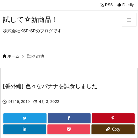

Feedly
RSS
試して☆新商品！

株式会社KSP-SPのブログです

メニュ

サイド

ホーム
>

その他

前へ

[番外編] 色々なバナナを試食しました
次へ


9月 15, 2019

4月 3, 2022
検索
Copy