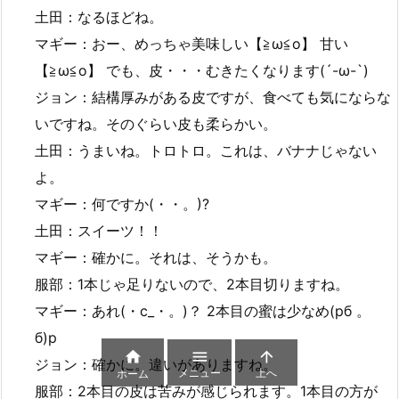
土田：なるほどね。
マギー：おー、めっちゃ美味しい【≧ω≦o】 甘い
【≧ω≦o】 でも、皮・・・むきたくなります(´-ω-`)
ジョン：結構厚みがある皮ですが、食べても気にならな
いですね。そのぐらい皮も柔らかい。
土田：うまいね。トロトロ。これは、バナナじゃない
よ。
マギー：何ですか(・・。)?
土田：スイーツ！！
マギー：確かに。それは、そうかも。
服部：1本じゃ足りないので、2本目切りますね。
マギー：あれ(・c_・。)？ 2本目の蜜は少なめ(pб 。
б)p



ジョン：確かに。違いがありますね。
メニュー
上へ
ホーム
服部：2本目の皮は苦みが感じられます。1本目の方が