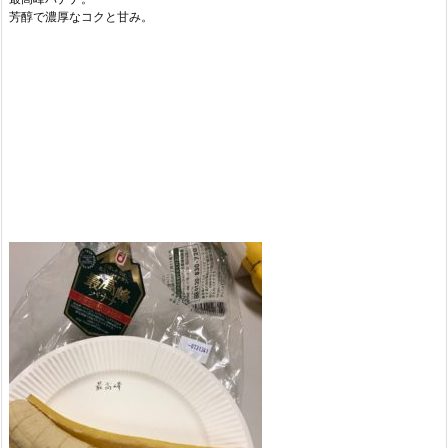
芳醇で濃厚なコクと甘み。