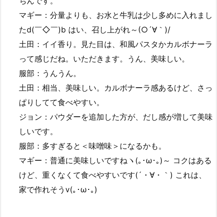
ちんです。
マギー：分量よりも、お水と牛乳は少し多めに入れまし
たd(￣◇￣)b はい、召し上がれ～(○´∀｀)/
土田：イイ香り。見た目は、和風パスタかカルボナーラ
って感じだね。いただきます。うん、美味しい。
服部：うんうん。
土田：相当、美味しい。カルボナーラ感あるけど、さっ
ぱりしてて食べやすい。
ジョン：パウダーを追加した方が、だし感が増して美味
しいです。
服部：多すぎると＜味噌味＞になるかも。
マギー：普通に美味しいですねヽ(｡･ω･｡)～ コクはある
けど、重くなくて食べやすいです(´・∀・｀) これは、
家で作れそうv(｡･ω･｡)