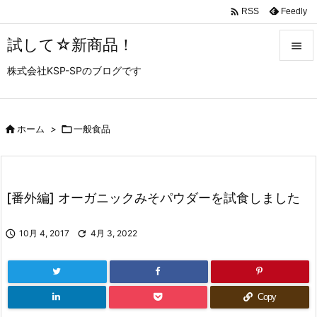

Feedly
RSS
試して☆新商品！

株式会社KSP-SPのブログです

メニュ

サイド

ホーム
>

一般食品

前へ

[番外編] オーガニックみそパウダーを試食しました
次へ


10月 4, 2017

4月 3, 2022
検索
Copy