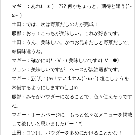
マギー：あれ(｡･з･)ゞ??? 何かちょっと、期待と違う(´-
ω-`)
土田：では、次は野菜だしの方が完成！
服部：おっ！こっちが美味しい。これが好きです。
土田：うん、美味しい。かつお昆布だしと野菜だしで、
結構味違うね。
マギー：確かにσ(*・∀・) 美味しいですσ(´∀｀●)
ジョン：美味しいですが、ベースが淡泊過ぎです。
マギー：∑(´Д｀)ﾊｯ!! すいません(´･ω･`) 塩こしょうを
常備するようにしますm(_ _)m
服部：みそがパウダーになることで、色々使えそうです
ね。
マギー：ホームページに、もっと色々なメニューを掲載
して欲しいと思いました(´ー｀*)
土田：コツは、パウダーを多めにかけることかな！