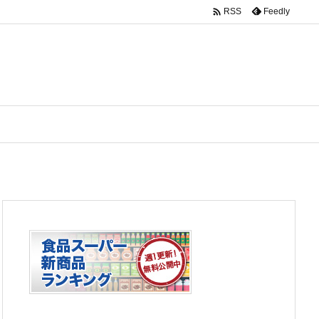

Feedly
RSS