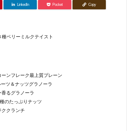
LinkedIn
Pocket
Copy
グラ３種ベリーミルクテイスト
アムコーンフレーク最上質プレーン
クフルーツ＆ナッツグラノーラ
ヒー香るグラノーラ
ラ５種のたっぷりナッツ
チジククランチ