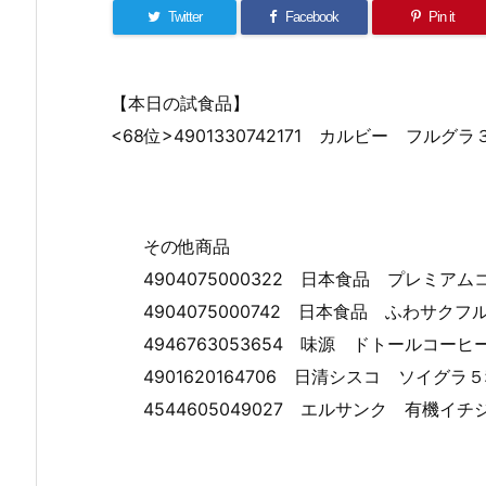
Twitter
Facebook
Pin it
【本日の試食品】
<68位>4901330742171 カルビー フル
その他商品
4904075000322 日本食品 プレミ
4904075000742 日本食品 ふわサ
4946763053654 味源 ドトールコー
4901620164706 日清シスコ ソイグ
4544605049027 エルサンク 有機イ