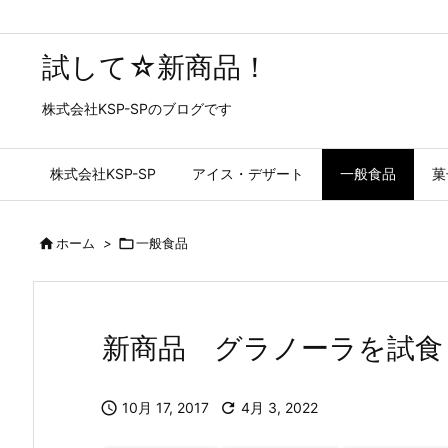
試して☆新商品！
株式会社KSP-SPのブログです
株式会社KSP-SP
アイス・デザート
一般食品
菓

ホーム
>

一般食品
新商品 グラノーラを試食

10月 17, 2017

4月 3, 2022