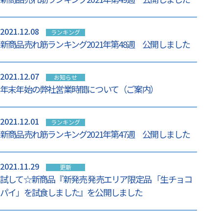
2021.12.08
ランキング
新商品売れ筋ランキング2021年第48週 公開しました
2021.12.07
お知らせ
年末年始の弊社営業時間について（ご案内）
2021.12.01
ランキング
新商品売れ筋ランキング2021年第47週 公開しました
2021.11.29
更新
試して☆新商品『新発売 発売エリア限定品 「生チョコ
パイ」を試食しました』を公開しました