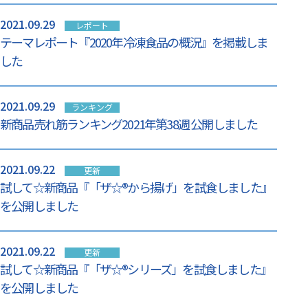
2021.09.29
レポート
テーマレポート『2020年冷凍食品の概況』を掲載しま
した
2021.09.29
ランキング
新商品売れ筋ランキング2021年第38週 公開しました
2021.09.22
更新
試して☆新商品『「ザ☆®から揚げ」を試食しました』
を公開しました
2021.09.22
更新
試して☆新商品『「ザ☆®シリーズ」を試食しました』
を公開しました