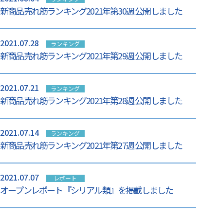
新商品売れ筋ランキング2021年第30週 公開しました
2021.07.28
ランキング
新商品売れ筋ランキング2021年第29週 公開しました
2021.07.21
ランキング
新商品売れ筋ランキング2021年第28週 公開しました
2021.07.14
ランキング
新商品売れ筋ランキング2021年第27週 公開しました
2021.07.07
レポート
オープンレポート『シリアル類』を掲載しました