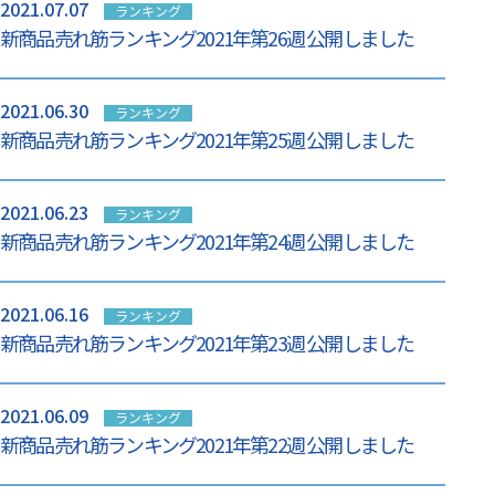
2021.07.07
ランキング
新商品売れ筋ランキング2021年第26週 公開しました
2021.06.30
ランキング
新商品売れ筋ランキング2021年第25週 公開しました
2021.06.23
ランキング
新商品売れ筋ランキング2021年第24週 公開しました
2021.06.16
ランキング
新商品売れ筋ランキング2021年第23週 公開しました
2021.06.09
ランキング
新商品売れ筋ランキング2021年第22週 公開しました