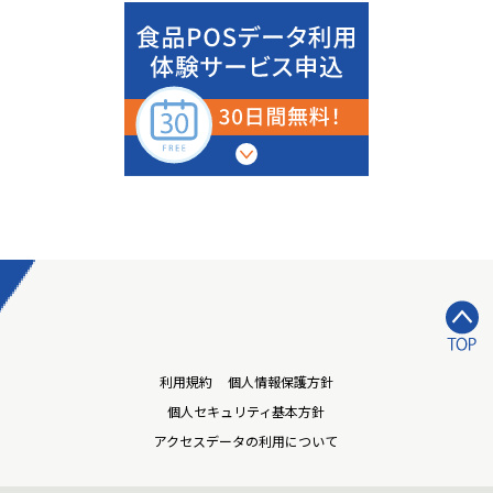
利用規約
個人情報保護方針
個人セキュリティ基本方針
アクセスデータの利用について