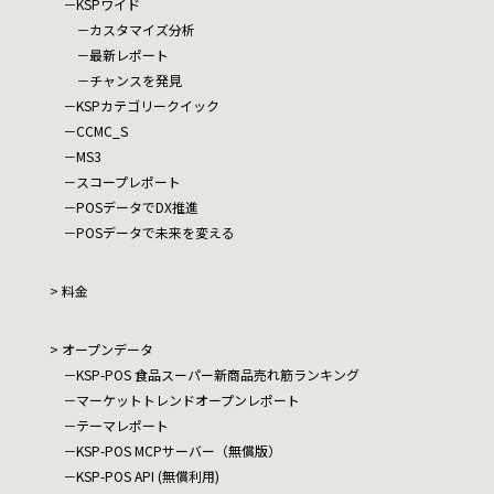
KSPワイド
カスタマイズ分析
最新レポート
チャンスを発見
KSPカテゴリークイック
CCMC_S
MS3
スコープレポート
POSデータでDX推進
POSデータで未来を変える
料金
オープンデータ
KSP-POS 食品スーパー新商品売れ筋ランキング
マーケットトレンドオープンレポート
テーマレポート
KSP-POS MCPサーバー（無償版）
KSP-POS API (無償利用)