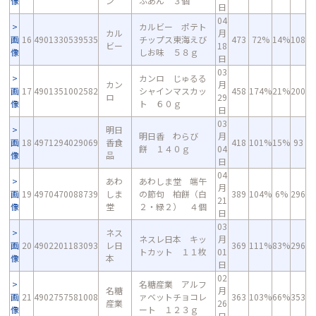
像
ン
ぶあん ３個
日
04
カルビー ポテト
カル
月
画
16
4901330539535
チップス東海えび
473
72%
14%
108
ビー
18
像
しお味 ５８ｇ
日
03
カンロ じゅるる
カン
月
画
17
4901351002582
シャインマスカッ
458
174%
21%
200
ロ
29
像
ト ６０ｇ
日
03
明日
明日香 わらび
月
画
18
4971294029069
香食
418
101%
15%
93
餅 １４０ｇ
04
像
品
日
04
あわ
あわしま堂 端午
月
画
19
4970470088739
しま
の節句 柏餅（白
389
104%
6%
296
21
像
堂
２・緑２） ４個
日
03
ネス
ネスレ日本 キッ
月
画
20
4902201183093
レ日
369
111%
83%
296
トカット １１枚
01
像
本
日
02
名糖産業 アルフ
名糖
月
画
21
4902757581008
ァベットチョコレ
363
103%
66%
353
産業
26
像
ート １２３ｇ
日