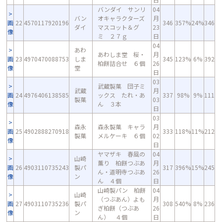
バンダイ サンリ
04
バン
オキャラクターズ
月
画
22
4570117920196
346
357%
24%
346
ダイ
マスコット＆グ
23
像
ミ ２７ｇ
日
04
あわ
あわしま堂 桜・
月
画
23
4970470088753
しま
345
123%
6%
392
柏餅詰合せ ６個
26
像
堂
日
03
武蔵製菓 団子ミ
武蔵
月
画
24
4976406138585
ックス たれ・あ
337
98%
9%
111
製菓
03
像
ん ３本
日
03
森永
森永製菓 キャラ
月
画
25
4902888270918
333
118%
11%
212
製菓
メルケーキ ６個
02
像
日
ヤマザキ 春風の
04
山崎
薫り 柏餅つぶあ
月
画
26
4903110735243
製パ
317
396%
15%
245
ん・道明寺つぶあ
26
像
ン
ん ４個
日
山崎製パン 柏餅
04
山崎
（つぶあん）よも
月
画
27
4903110735236
製パ
308
540%
8%
236
ぎ柏餅（つぶあ
26
像
ン
ん） ４個
日