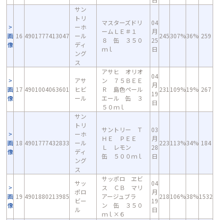
サン
トリ
マスターズドリ
04
ーホ
ームＬＥ＃１
月
画
16
4901777413047
ール
245
307%
36%
259
８ 缶 ３５０
25
像
ディ
ｍｌ
日
ング
ス
アサヒ オリオ
04
アサ
ン ７５ＢＥＥ
月
画
17
4901004063601
ヒビ
Ｒ 島色ペール
231
109%
19%
267
19
像
ール
エール 缶 ３
日
５０ｍｌ
サン
トリ
サントリー Ｔ
03
ーホ
ＨＥ ＰＥＥ
月
画
18
4901777432833
ール
223
113%
34%
184
Ｌ レモン
28
像
ディ
缶 ５００ｍｌ
日
ング
ス
サッポロ ヱビ
サッ
04
ス ＣＢ マリ
ポロ
月
画
19
4901880213985
アージュブラ
218
106%
38%
1532
ビー
19
像
ン 缶 ３５０
ル
日
ｍｌ×６