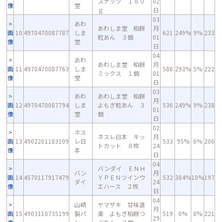
スナッツ １８０
02
像
堂
ｇ
日
03
あわ
あわしま堂 柏餅
月
画
10
4970470087787
しま
621
249%
9%
233
粒あん ３個
01
像
堂
日
04
あわ
あわしま堂 柏餅
月
画
11
4970470087763
しま
586
293%
5%
222
ミックス １個
01
像
堂
日
03
あわ
あわしま堂 柏餅
月
画
12
4970470087794
しま
よもぎ粒あん ３
536
249%
9%
238
01
像
堂
個
日
02
ネス
ネスレ日本 キッ
月
画
13
4902201183109
レ日
533
95%
6%
206
トカット ８枚
24
像
本
日
04
バンダイ ＥＮＨ
バン
月
画
14
4570117917479
ＹＰＥＮツインウ
532
384%
10%
197
ダイ
24
像
エハース ２枚
日
04
山崎
ヤマザキ 甘味道
月
画
15
4903110735199
製パ
楽 よもぎ柏餅つ
519
0%
8%
221
29