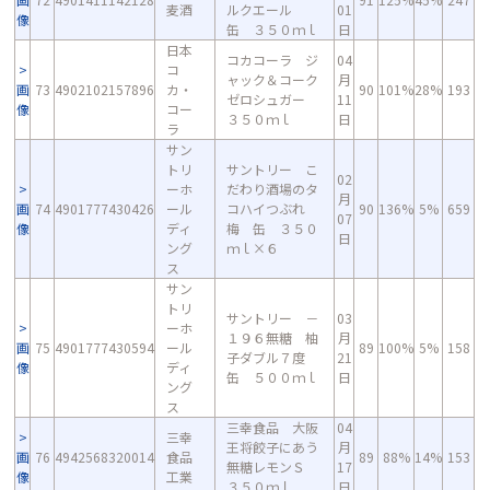
麦酒
ルクエール
01
像
缶 ３５０ｍｌ
日
日本
コカコーラ ジ
04
コ
ャック＆コーク
月
画
73
4902102157896
カ・
90
101%
28%
193
ゼロシュガー
11
像
コー
３５０ｍｌ
日
ラ
サン
トリ
サントリー こ
02
ーホ
だわり酒場のタ
月
画
74
4901777430426
ール
コハイつぶれ
90
136%
5%
659
07
像
ディ
梅 缶 ３５０
日
ング
ｍｌ×６
ス
サン
トリ
サントリー －
03
ーホ
１９６無糖 柚
月
画
75
4901777430594
ール
89
100%
5%
158
子ダブル７度
21
像
ディ
缶 ５００ｍｌ
日
ング
ス
三幸食品 大阪
04
三幸
王将餃子にあう
月
画
76
4942568320014
食品
89
88%
14%
153
無糖レモンＳ
17
像
工業
３５０ｍｌ
日