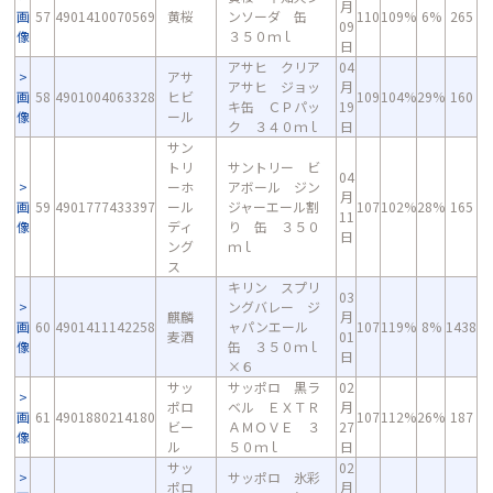
月
画
57
4901410070569
黄桜
ンソーダ 缶
110
109%
6%
265
09
像
３５０ｍｌ
日
アサヒ クリア
04
アサ
アサヒ ジョッ
月
画
58
4901004063328
ヒビ
109
104%
29%
160
キ缶 ＣＰパッ
19
像
ール
ク ３４０ｍｌ
日
サン
トリ
サントリー ビ
04
ーホ
アボール ジン
月
画
59
4901777433397
ール
ジャーエール割
107
102%
28%
165
11
像
ディ
り 缶 ３５０
日
ング
ｍｌ
ス
キリン スプリ
03
ングバレー ジ
麒麟
月
画
60
4901411142258
ャパンエール
107
119%
8%
1438
麦酒
01
像
缶 ３５０ｍｌ
日
×６
サッ
サッポロ 黒ラ
02
ポロ
ベル ＥＸＴＲ
月
画
61
4901880214180
107
112%
26%
187
ビー
ＡＭＯＶＥ ３
27
像
ル
５０ｍｌ
日
サッ
02
サッポロ 氷彩
ポロ
月