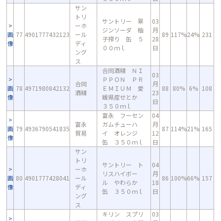
サン
トリ
サントリー 翠
03
ーホ
ジンソーダ 柚
月
画
77
4901777432123
ール
89
117%
24%
231
子搾り 缶 ５
28
像
ディ
００ｍｌ
日
ング
ス
合同酒精 ＮＩ
03
ＰＰＯＮ ＰＲ
合同
月
画
78
4971980842132
ＥＭＩＵＭ 愛
88
80%
6%
108
酒精
23
像
媛県産せとか
日
３５０ｍｌ
富永 フーセン
04
富永
ガムチューハ
月
画
79
4936790541835
87
114%
21%
165
貿易
イ オレンジ
12
像
缶 ３５０ｍｌ
日
サン
トリ
サントリー ト
04
ーホ
リスハイボー
月
画
80
4901777428041
ール
86
100%
66%
157
ル やわらか
18
像
ディ
缶 ３５０ｍｌ
日
ング
ス
キリン スプリ
03