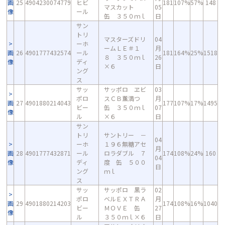
画
25
4904230074779
ヒビ
181
107%
57%
148
マスカット
05
像
ール
缶 ３５０ｍｌ
日
サン
トリ
マスターズドリ
04
ーホ
ームＬＥ＃１
月
画
26
4901777432574
ール
181
164%
25%
1518
８ ３５０ｍｌ
26
像
ディ
×６
日
ング
ス
サッ
サッポロ ヱビ
03
ポロ
スＣＢ薫満つ
月
画
27
4901880214043
177
107%
17%
1495
ビー
缶 ３５０ｍｌ
07
像
ル
×６
日
サン
トリ
サントリー －
04
ーホ
１９６無糖アセ
月
画
28
4901777432871
ール
ロラダブル ７
174
108%
24%
160
04
像
ディ
度 缶 ５００
日
ング
ｍｌ
ス
サッ
サッポロ 黒ラ
02
ポロ
ベルＥＸＴＲＡ
月
画
29
4901880214203
174
108%
16%
1040
ビー
ＭＯＶＥ 缶
27
像
ル
３５０ｍｌ×６
日