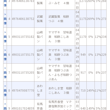
画
3
4976406138783
1273
260%
5%
268
製菓
ぶ・みそ ４個
01
像
日
04
武蔵
武蔵製菓 柏餅
月
画
4
4976406138752
1175
269%
5%
273
製菓
つぶ ４個
01
像
日
04
山崎
ヤマザキ 甘味道
月
画
5
4903110735182
製パ
楽 柏餅こしあ
1170
0%
12%
234
29
像
ン
ん ３個
日
04
山崎
ヤマザキ 甘味道
月
画
6
4903110735175
製パ
楽 柏餅つぶあ
949
0%
13%
229
29
像
ン
ん ３個
日
ヤマザキ 甘味道
04
山崎
楽 柏餅つぶあ
月
画
7
4903110735205
製パ
917
0%
8%
237
ん・よもぎ柏餅つ
29
像
ン
ぶあん
日
03
あわ
あわしま堂 柏餅
月
画
8
4970470087770
しま
710
249%
11%
237
こしあん ３個
01
像
堂
日
有馬芳香堂 ＶＰ
03
有馬
食塩無添加ミック
月
画
9
4901017024859
芳香
640
149%
5%
538