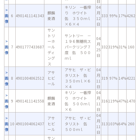
日
キリン 一番搾
04
麒麟
り ホワイト
月
画
6
4901411141343
333
99%
17%
4262
麦酒
缶 ３５０ｍｌ
12
像
×６×４
日
サン
トリ
サントリー －
04
ーホ
１９６無糖桃ス
月
画
7
4901777433687
ール
パークリング７
332
319%
31%
160
25
像
ディ
度 缶 ５００
日
ング
ｍｌ
ス
アサヒ ザ・ビ
04
アサ
タリスト 缶
月
画
8
4901004062512
ヒビ
319
97%
14%
4221
３５０ｍｌ×６
11
像
ール
×４
日
キリン 一番搾
04
麒麟
り ホワイト
月
画
9
4901411141558
316
119%
47%
1470
麦酒
缶 ５００ｍｌ
11
像
×６
日
04
アサ
アサヒ ザ・ビ
月
画
10
4901004062437
ヒビ
タリスト 缶
313
103%
64%
260
11
像
ール
５００ｍｌ
日
サン