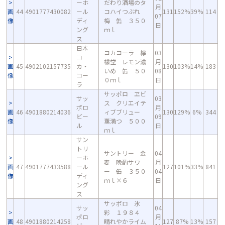
ーホ
だわり酒場のタ
月
画
44
4901777430082
ール
コハイつぶれ
131
152%
39%
114
07
像
ディ
梅 缶 ３５０
日
ング
ｍｌ
ス
日本
コカコーラ 檸
03
コ
檬堂 レモン濃
月
画
45
4902102157735
カ・
130
103%
14%
183
いめ 缶 ５０
08
像
コー
０ｍｌ
日
ラ
サッポロ ヱビ
サッ
03
ス クリエイテ
ポロ
月
画
46
4901880214036
ィブブリュー
130
129%
6%
344
ビー
09
像
薫満つ ５００
ル
日
ｍｌ
サン
トリ
サントリー 金
04
ーホ
麦 晩酌サワ
月
画
47
4901777433588
ール
127
101%
33%
841
ー 缶 ３５０
04
像
ディ
ｍｌ×６
日
ング
ス
サッポロ 氷
サッ
04
彩 １９８４
ポロ
月
画
48
4901880214258
晴れやかライム
127
87%
13%
157