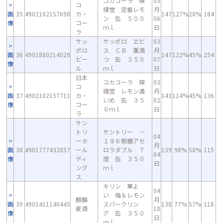
コカコーラ 檸
03
コ
檬堂 定番レモ
月
画
35
4902102157698
カ・
147
127%
28%
184
ン 缶 ５００
06
像
コー
ｍｌ
日
ラ
サッ
サッポロ ヱビ
03
ポロ
ス ＣＢ 薫満
月
画
36
4901880214029
147
122%
45%
254
ビー
つ 缶 ３５０
07
像
ル
ｍｌ
日
日本
コカコーラ 檸
03
コ
檬堂 レモン濃
月
画
37
4902102157711
カ・
143
114%
45%
136
いめ 缶 ３５
02
像
コー
０ｍｌ
日
ラ
サン
トリ
サントリー －
04
ーホ
１９６無糖アセ
月
画
38
4901777432857
ール
ロラダブル ７
139
98%
58%
115
04
像
ディ
度 缶 ３５０
日
ング
ｍｌ
ス
キリン 華よ
04
い 梅＆レモン
麒麟
月
画
39
4901411140445
スパークリン
138
77%
57%
118
麦酒
18
像
グ 缶 ３５０
日
ｍｌ