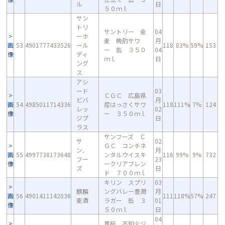
ル
日
５０ｍｌ
サン
トリ
サントリー 金
04
ーホ
麦 晩酌サワ
月
画
53
4901777433526
ール
118
83%
59%
153
ー 缶 ３５０
04
像
ディ
ｍｌ
日
ング
ス
アシ
ード
03
ＣＧＣ 広島県
ビバ
月
画
54
4985011714336
産はっさくサワ
118
111%
7%
124
レッ
02
像
ー ３５０ｍｌ
ジプ
日
ラス
サンフーズ Ｃ
サ
02
ＧＣ コンチネ
ン．
月
画
55
4997738173648
ンタルウイスキ
116
99%
9%
732
フー
23
像
ークリアブレン
ズ
日
ド ７００ｍｌ
キリン スプリ
03
麒麟
ングバレー豊潤
月
画
56
4901411142036
111
118%
57%
247
麦酒
ラガー 缶 ３
01
像
５０ｍｌ
日
04
黄桜 不知火ジ