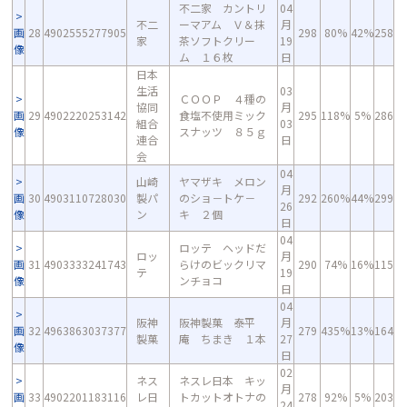
不二家 カントリ
04
不二
ーマアム Ｖ＆抹
月
画
28
4902555277905
298
80%
42%
258
家
茶ソフトクリー
19
像
ム １６枚
日
日本
生活
03
ＣＯＯＰ ４種の
協同
月
画
29
4902220253142
食塩不使用ミック
295
118%
5%
286
組合
03
像
スナッツ ８５ｇ
連合
日
会
04
山崎
ヤマザキ メロン
月
画
30
4903110728030
製パ
のショ－トケ－
292
260%
44%
299
26
像
ン
キ ２個
日
04
ロッテ ヘッドだ
ロッ
月
画
31
4903333241743
らけのビックリマ
290
74%
16%
115
テ
19
像
ンチョコ
日
04
阪神
阪神製菓 泰平
月
画
32
4963863037377
279
435%
13%
164
製菓
庵 ちまき １本
27
像
日
02
ネス
ネスレ日本 キッ
月
画
33
4902201183116
レ日
トカットオトナの
278
92%
5%
203
24