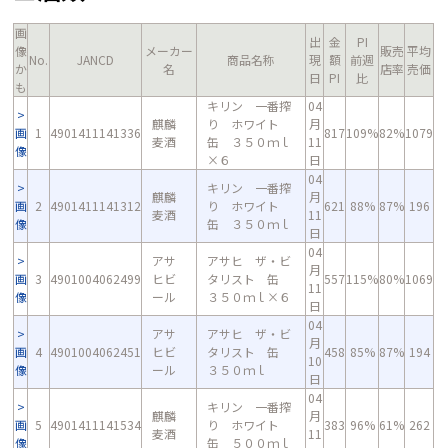
画
出
金
PI
像
メーカー
販売
平均
No.
JANCD
商品名称
現
額
前週
か
名
店率
売価
日
PI
比
も
キリン 一番搾
04
麒麟
り ホワイト
月
画
1
4901411141336
817
109%
82%
1079
麦酒
缶 ３５０ｍｌ
11
像
×６
日
04
キリン 一番搾
麒麟
月
画
2
4901411141312
り ホワイト
621
88%
87%
196
麦酒
11
像
缶 ３５０ｍｌ
日
04
アサ
アサヒ ザ・ビ
月
画
3
4901004062499
ヒビ
タリスト 缶
557
115%
80%
1069
11
像
ール
３５０ｍｌ×６
日
04
アサ
アサヒ ザ・ビ
月
画
4
4901004062451
ヒビ
タリスト 缶
458
85%
87%
194
10
像
ール
３５０ｍｌ
日
04
キリン 一番搾
麒麟
月
画
5
4901411141534
り ホワイト
383
96%
61%
262
麦酒
11
像
缶 ５００ｍｌ