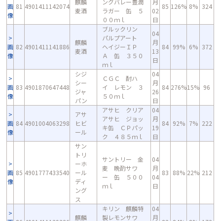
麒麟
ングバレー豊潤
月
画
81
4901411142074
85
126%
8%
324
麦酒
ラガー 缶 ５
02
像
００ｍｌ
日
ブルックリン
04
パルプアート
麒麟
月
画
82
4901411141886
ヘイジーＩＰ
84
99%
6%
372
麦酒
13
像
Ａ 缶 ３５０
日
ｍｌ
シジ
04
ＣＧＣ 酎ハ
シー
月
画
83
4901870647448
イ レモン ３
84
276%
15%
96
ジャ
26
像
５０ｍｌ
パン
日
アサヒ クリア
04
アサ
アサヒ ジョッ
月
画
84
4901004063298
ヒビ
84
92%
7%
222
キ缶 ＣＰパッ
19
像
ール
ク ４８５ｍｌ
日
サン
トリ
サントリー 金
04
ーホ
麦 晩酌サワ
月
画
85
4901777433540
ール
83
88%
22%
212
ー 缶 ５００
04
像
ディ
ｍｌ
日
ング
ス
キリン 麒麟特
04
麒麟
製レモンサワ
月