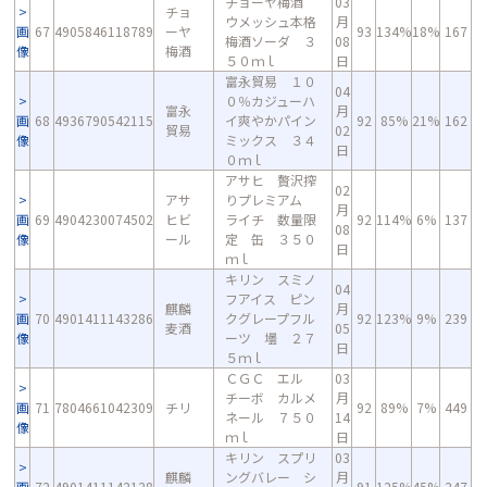
チョーヤ梅酒
03
チョ
ウメッシュ本格
月
画
67
4905846118789
ーヤ
93
134%
18%
167
梅酒ソーダ ３
08
像
梅酒
５０ｍｌ
日
富永貿易 １０
04
０％カジューハ
富永
月
画
68
4936790542115
イ爽やかパイン
92
85%
21%
162
貿易
02
像
ミックス ３４
日
０ｍｌ
アサヒ 贅沢搾
02
アサ
りプレミアム
月
画
69
4904230074502
ヒビ
ライチ 数量限
92
114%
6%
137
08
像
ール
定 缶 ３５０
日
ｍｌ
キリン スミノ
04
フアイス ピン
麒麟
月
画
70
4901411143286
クグレープフル
92
123%
9%
239
麦酒
05
像
ーツ 壜 ２７
日
５ｍｌ
ＣＧＣ エル
03
チーボ カルメ
月
画
71
7804661042309
チリ
92
89%
7%
449
ネール ７５０
14
像
ｍｌ
日
キリン スプリ
03
麒麟
ングバレー シ
月
画
72
4901411142128
91
125%
45%
247