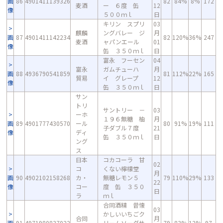
画
86
4901411139326
82
84%
8%
172
麦酒
ー ６度 缶
12
像
５００ｍｌ
日
キリン スプリ
03
麒麟
ングバレー ジ
月
画
87
4901411142234
82
120%
36%
247
麦酒
ャパンエール
01
像
缶 ３５０ｍｌ
日
富永 フーセン
04
富永
ガムチューハ
月
画
88
4936790541859
81
112%
22%
165
貿易
イ グレープ
12
像
缶 ３５０ｍｌ
日
サン
トリ
サントリー －
03
ーホ
１９６無糖 柚
月
画
89
4901777430570
ール
80
91%
19%
111
子ダブル７度
21
像
ディ
缶 ３５０ｍｌ
日
ング
ス
日本
コカコーラ 甘
02
コ
くない檸檬堂
月
画
90
4902102158268
カ・
無糖レモン５
79
110%
29%
133
22
像
コー
度 缶 ３５０
日
ラ
ｍｌ
合同酒精 昔懐
03
かしいいちごク
合同
月
画
91
4971980837022
リームソーダサ
79
83%
12%
97