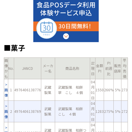
■菓子
画
平
出
PI
像
メーカ
金額
販売
均
No.
JANCD
商品名称
現
前週
か
ー名
PI
店率
売
日
比
も
価
04
武蔵
武蔵製菓 柏餅
月
画
1
4976406138776
1550
266%
5%
273
製菓
草 こし ４個
01
像
日
04
武蔵
武蔵製菓 柏餅
月
画
2
4976406138769
1283
275%
5%
272
製菓
こし ４個
01
像
日
04
武蔵
武蔵製菓 柏餅つ
月