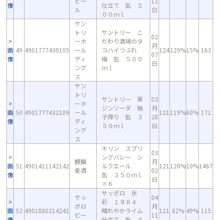
ビー
11
像
仕立て 缶 ５
ル
日
００ｍｌ
サン
トリ
サントリー こ
02
ーホ
だわり酒場のタ
月
画
49
4901777430105
ール
コハイつぶれ
124
129%
15%
163
07
像
ディ
梅 缶 ５００
日
ング
ｍｌ
ス
サン
トリ
サントリー 翠
03
ーホ
ジンソーダ 柚
月
画
50
4901777432109
ール
121
119%
60%
171
子搾り 缶 ３
28
像
ディ
５０ｍｌ
日
ング
ス
キリン スプリ
03
ングバレー シ
麒麟
月
画
51
4901411142142
ルクエール
121
120%
10%
1467
麦酒
02
像
缶 ３５０ｍｌ
日
×６
サッポロ 氷
サッ
04
彩 １９８４
ポロ
月
画
52
4901880214241
晴れやかライム
121
82%
49%
115
ビー
11
像
仕立て 缶 ３