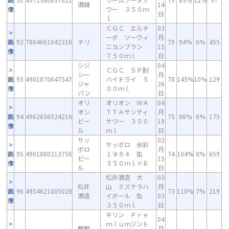
酒精
14
像
ワー ３５０ｍ
日
ｌ
ＣＧＣ エルチ
03
ーボ ソーヴィ
月
画
92
7804661042316
チリ
79
94%
6%
455
ニヨンブラン
15
像
７５０ｍｌ
日
シジ
04
ＣＧＣ ＳＰ酎
シー
月
画
93
4901870647547
ハイドライ ５
78
145%
10%
129
ジャ
26
像
００ｍｌ
パン
日
オリ
オリオン ＷＡ
04
オン
ＴＴＡサンティ
月
画
94
4962656524216
75
86%
6%
175
ビー
サワー ３５０
19
像
ル
ｍｌ
日
サッ
02
サッポロ 氷彩
ポロ
月
画
95
4901880213756
１９８４ 缶
74
104%
8%
659
ビー
15
像
３５０ｍｌ×６
ル
日
松井酒造 大
03
松井
山 ミズナラハ
月
画
96
4954621005028
73
110%
7%
219
酒造
イボール 缶
03
像
３５０ｍｌ
日
キリン Ｐｒｅ
04
ｍｉｕｍジント
麒麟
月