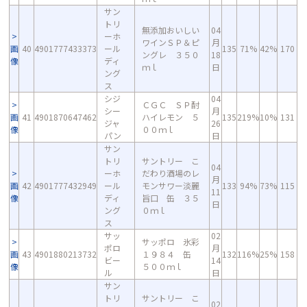
サン
トリ
無添加おいしい
04
ーホ
ワインＳＰ＆ピ
月
画
40
4901777433373
ール
135
71%
42%
170
ングレ ３５０
18
像
ディ
ｍｌ
日
ング
ス
シジ
04
ＣＧＣ ＳＰ酎
シー
月
画
41
4901870647462
ハイレモン ５
135
219%
10%
131
ジャ
26
像
００ｍｌ
パン
日
サン
トリ
サントリー こ
04
ーホ
だわり酒場のレ
月
画
42
4901777432949
ール
モンサワー淡麗
133
94%
73%
115
11
像
ディ
旨口 缶 ３５
日
ング
０ｍｌ
ス
サッ
02
サッポロ 氷彩
ポロ
月
画
43
4901880213732
１９８４ 缶
132
116%
25%
158
ビー
14
像
５００ｍｌ
ル
日
サン
トリ
サントリー こ
02