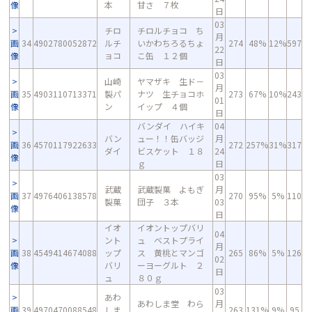
像
本
甘さ ７枚
日
03
チロ
チロルチョコ ち
月
画
34
4902780052872
ルチ
いかわちろるちょ
274
48%
12%
597
22
像
ョコ
こ缶 １２個
日
03
山崎
ヤマザキ 生ド－
月
画
35
4903110713371
製パ
ナツ 生チョコホ
273
67%
10%
243
01
像
ン
イップ ４個
日
バンダイ ハイキ
04
バン
ュー！！缶バッジ
月
画
36
4570117922633
272
257%
31%
317
ダイ
ビスケット １８
24
像
ｇ
日
03
武蔵
武蔵製菓 よもぎ
月
画
37
4976406138578
270
95%
5%
110
製菓
団子 ３本
03
像
日
イオ
イオントップバリ
04
ント
ュ ベストプライ
月
画
38
4549414674088
ップ
ス 黄桃とマンゴ
265
86%
5%
126
02
像
バリ
ーヨーグルト ２
日
ュ
８０ｇ
03
あわ
あわしま堂 わら
月
画
39
4970470088548
しま
263
131%
9%
95