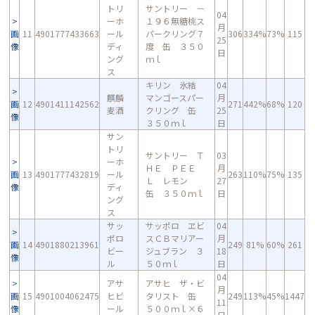
トリ
サントリー －
04
ーホ
１９６無糖桃ス
月
画
11
4901777433663
ール
パークリング７
306
334%
73%
115
25
像
ディ
度 缶 ３５０
日
ング
ｍｌ
ス
キリン 氷結
04
麒麟
マンゴースパー
月
画
12
4901411142562
271
442%
68%
120
麦酒
クリング 缶
25
像
３５０ｍｌ
日
サン
トリ
サントリー Ｔ
03
ーホ
ＨＥ ＰＥＥ
月
画
13
4901777432819
ール
263
110%
75%
135
Ｌ レモン
27
像
ディ
缶 ３５０ｍｌ
日
ング
ス
サッ
サッポロ ヱビ
04
ポロ
スＣＢマリアー
月
画
14
4901880213961
249
81%
60%
261
ビー
ジュブラン ３
18
像
ル
５０ｍｌ
日
04
アサ
アサヒ ザ・ビ
月
画
15
4901004062475
ヒビ
タリスト 缶
249
113%
45%
1447
11
像
ール
５００ｍｌ×６
日