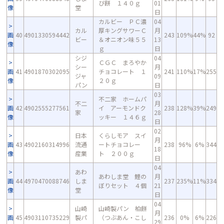
び餅 １４０ｇ
01
像
堂
日
カルビー ＰＣ濃
04
カル
厚キングサワーＣ
月
画
40
4901330594442
243
109%
44%
92
ビー
＆オニオン味５５
13
像
ｇ
日
シジ
04
ＣＧＣ まろやか
シー
月
画
41
4901870302095
チョコレート １
241
110%
17%
255
ジャ
09
像
２０ｇ
パン
日
03
不二家 ホームパ
不二
月
画
42
4902555277561
イ アーモンドク
238
128%
39%
249
家
28
像
ッキー １４６ｇ
日
02
日本
くらしモア スイ
月
画
43
4902160314996
流通
ートチョコレー
238
96%
6%
344
18
像
産業
ト ２００ｇ
日
04
あわ
あわしま堂 鯉の
月
画
44
4970470088746
しま
237
235%
11%
334
ぼりセット ４個
21
像
堂
日
04
山崎
山崎製パン 柏餅
月
画
45
4903110735229
製パ
（つぶあん・こし
236
0%
6%
226
29