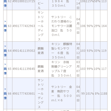
画
62
4901880213725
１９８４ 缶
106
115%
58%
113
ビー
14
像
３５０ｍｌ
ル
日
サン
トリ
サントリー こ
04
ーホ
だわり酒場のレ
月
画
63
4901777432963
ール
モンサワー淡麗
106
96%
29%
164
11
像
ディ
旨口 缶 ５０
日
ング
０ｍｌ
ス
キリン 麒麟特
04
麒麟
製レモンサワ
月
画
64
4901411139302
103
93%
35%
119
麦酒
ー ６度 缶
12
像
３５０ｍｌ
日
キリン 氷結
03
麒麟
無糖グリーンア
月
画
65
4901411139845
103
99%
10%
117
麦酒
ップル７度
07
像
缶 ３５０ｍｌ
日
サン
トリ
サントリー 金
04
ーホ
麦 晩酌サワ
月
画
66
4901777433601
ール
99
101%
8%
1188
ー 缶 ５００
05
像
ディ
ｍｌ×６
日
ング
ス