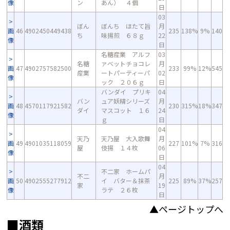
像
ン
あん） ４個
日
03
ぼん
ぼんち ほたて旨
月
画
46
4902450449438
235
138%
9%
140
ち
味揚煎 ６８ｇ
22
像
日
名糖産業 アルフ
03
名糖
ァベットチョコレ
月
画
47
4902757582500
233
99%
12%
545
産業
ートパーティーパ
02
像
ック ２０６ｇ
日
バンダイ プリキ
04
バン
ュア妖精シリーズ
月
画
48
4570117921582
230
315%
18%
347
ダイ
マスコット １６
24
像
ｇ
日
04
天乃
天乃屋 大入歌舞
月
画
49
4901035118059
227
101%
7%
316
屋
伎揚 １４枚
06
像
日
04
不二家 ホームパ
不二
月
画
50
4902555277912
イ バター＆抹茶
225
89%
37%
257
家
19
像
ラテ ２６枚
日
▲ページトップへ
■酒類