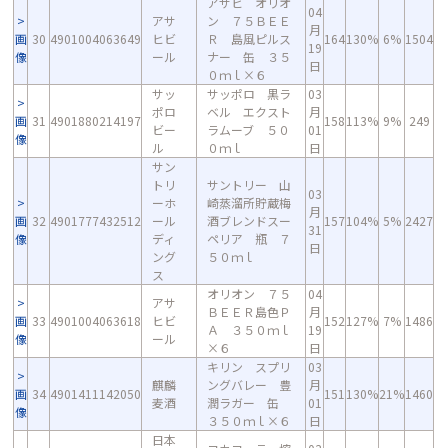
アサヒ オリオ
04
アサ
ン ７５ＢＥＥ
月
画
30
4901004063649
ヒビ
Ｒ 島風ピルス
164
130%
6%
1504
19
像
ール
ナー 缶 ３５
日
０ｍｌ×６
サッ
サッポロ 黒ラ
03
ポロ
ベル エクスト
月
画
31
4901880214197
158
113%
9%
249
ビー
ラムーブ ５０
01
像
ル
０ｍｌ
日
サン
トリ
サントリー 山
03
ーホ
崎蒸溜所貯蔵梅
月
画
32
4901777432512
ール
酒ブレンドスー
157
104%
5%
2427
31
像
ディ
ペリア 瓶 ７
日
ング
５０ｍｌ
ス
オリオン ７５
04
アサ
ＢＥＥＲ島色Ｐ
月
画
33
4901004063618
ヒビ
152
127%
7%
1486
Ａ ３５０ｍｌ
19
像
ール
×６
日
キリン スプリ
03
麒麟
ングバレー 豊
月
画
34
4901411142050
151
130%
21%
1460
麦酒
潤ラガー 缶
01
像
３５０ｍｌ×６
日
日本