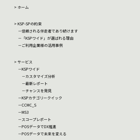
ホーム
KSP-SPの約束
信頼される伴走者であり続けます
「KSPワイド」が選ばれる理由
ご利用企業様の活用事例
サービス
KSPワイド
カスタマイズ分析
最新レポート
チャンスを発見
KSPカテゴリークイック
CCMC_S
MS3
スコープレポート
POSデータでDX推進
POSデータで未来を変える