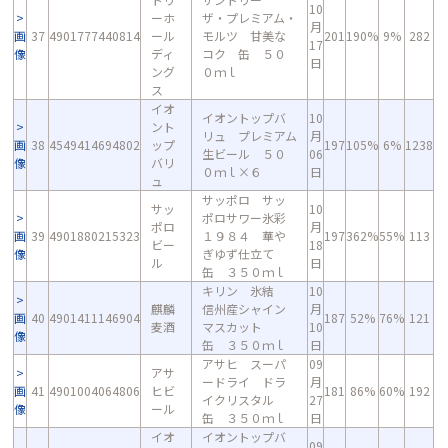
10
ーホ
ザ・プレミアム・
月
画
37
4901777440814
ール
モルツ 甘美な
201
190%
9%
282
17
像
ディ
コク 缶 ５０
日
ング
０ｍｌ
ス
イオ
イオントップバ
10
ント
リュ プレミアム
月
画
38
4549414694802
ップ
197
105%
6%
1238
生ビール ５０
06
像
バリ
０ｍｌ×６
日
ュ
サッポロ サッ
サッ
10
ポロサワー氷彩
ポロ
月
画
39
4901880215323
１９８４ 華や
197
362%
55%
113
ビー
18
像
ぎゆず仕立て
ル
日
缶 ３５０ｍｌ
キリン 氷結
10
麒麟
信州産シャイン
月
画
40
4901411146904
187
52%
76%
121
麦酒
マスカット
10
像
缶 ３５０ｍｌ
日
アサヒ スーパ
09
アサ
ードライ ドラ
月
画
41
4901004064806
ヒビ
181
86%
60%
192
イクリスタル
27
像
ール
缶 ３５０ｍｌ
日
イオ
イオントップバ
09