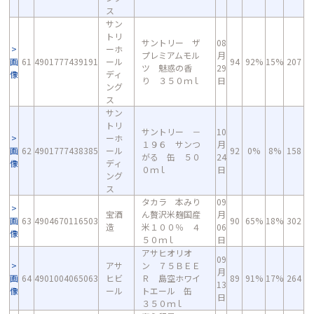
ス
サン
トリ
サントリー ザ
08
ーホ
プレミアムモル
月
画
61
4901777439191
ール
94
92%
15%
207
ツ 魅惑の香
29
像
ディ
り ３５０ｍｌ
日
ング
ス
サン
トリ
サントリー －
10
ーホ
１９６ サンつ
月
画
62
4901777438385
ール
92
0%
8%
158
がる 缶 ５０
24
像
ディ
０ｍｌ
日
ング
ス
タカラ 本みり
09
宝酒
ん贅沢米麹国産
月
画
63
4904670116503
90
65%
18%
302
造
米１００％ ４
06
像
５０ｍｌ
日
アサヒオリオ
09
アサ
ン ７５ＢＥＥ
月
画
64
4901004065063
ヒビ
Ｒ 島空ホワイ
89
91%
17%
264
13
像
ール
トエール 缶
日
３５０ｍｌ