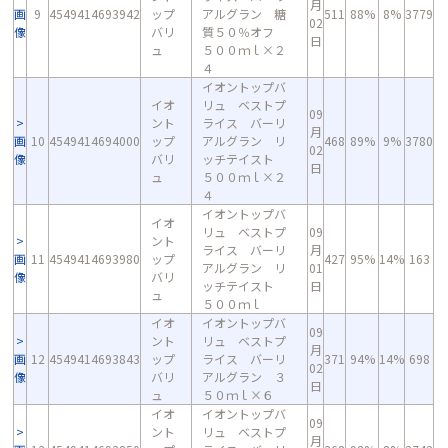
月
画
9
4549414693942
ップ
アルグラン 糖
511
88%
8%
3779
02
像
バリ
質５０％オフ
日
ュ
５００ｍｌ×２
４
イオントップバ
イオ
リュ ベストプ
09
ント
ライス バーリ
月
画
10
4549414694000
ップ
アルグラン リ
468
89%
9%
3780
02
像
バリ
ッチテイスト
日
ュ
５００ｍｌ×２
４
イオントップバ
イオ
リュ ベストプ
09
ント
ライス バーリ
月
画
11
4549414693980
ップ
427
95%
14%
163
アルグラン リ
01
像
バリ
ッチテイスト
日
ュ
５００ｍｌ
イオ
イオントップバ
09
ント
リュ ベストプ
月
画
12
4549414693843
ップ
ライス バーリ
371
94%
14%
698
02
像
バリ
アルグラン ３
日
ュ
５０ｍｌ×６
イオ
イオントップバ
09
ント
リュ ベストプ
月