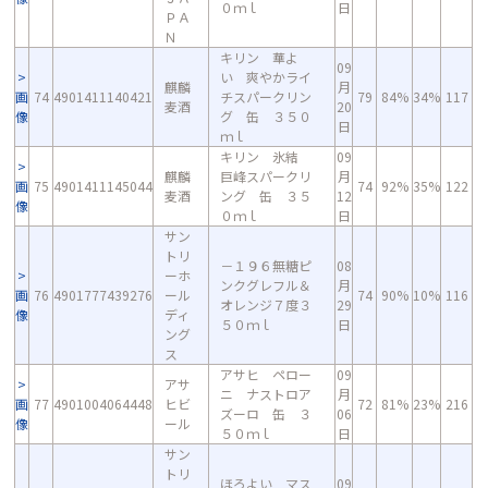
０ｍｌ
日
ＰＡ
Ｎ
キリン 華よ
09
い 爽やかライ
麒麟
月
画
74
4901411140421
チスパークリン
79
84%
34%
117
麦酒
20
像
グ 缶 ３５０
日
ｍｌ
キリン 氷結
09
麒麟
巨峰スパークリ
月
画
75
4901411145044
74
92%
35%
122
麦酒
ング 缶 ３５
12
像
０ｍｌ
日
サン
トリ
－１９６無糖ピ
08
ーホ
ンクグレフル＆
月
画
76
4901777439276
ール
74
90%
10%
116
オレンジ７度３
29
像
ディ
５０ｍｌ
日
ング
ス
アサヒ ペロー
09
アサ
ニ ナストロア
月
画
77
4901004064448
ヒビ
72
81%
23%
216
ズーロ 缶 ３
06
像
ール
５０ｍｌ
日
サン
トリ
ほろよい マス
09