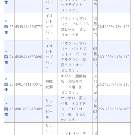
像
バリ
ッチテイスト
日
ュ
３５０ｍｌ
イオ
イオントップバ
10
ント
リュ プレミアム
月
画
23
4549414694772
ップ
264
108%
7%
928
生ビール ３５
04
像
バリ
０ｍｌ×６
日
ュ
イオントップバ
イオ
リュ ベストプ
09
ント
ライス バーリ
月
画
24
4549414693898
ップ
263
98%
14%
118
アルグラン 糖
02
像
バリ
質５０％オフ
日
ュ
３５０ｍｌ
キリン 麒麟特
10
麒麟
製 和梨サワ
月
画
25
4901411140971
262
429%
43%
116
麦酒
ー ６度 缶
17
像
３５０ｍｌ
日
サッポロ 黒ラ
サッ
10
ベル ＥＸＴＲ
ポロ
月
画
26
4901880215385
Ａ ＴＨＩＮ
255
76%
32%
1085
ビー
03
像
Ｋ 缶 ３５０
ル
日
ｍｌ×６
サン
トリ
サントリー 冬
10