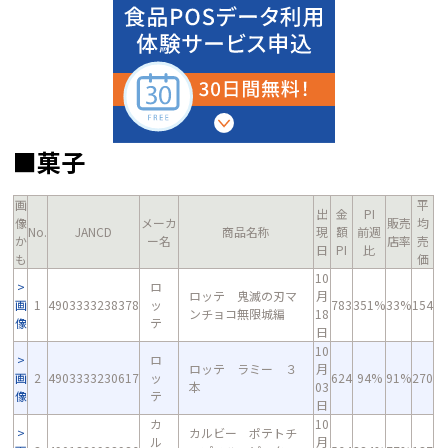
■菓子
画
平
出
金
PI
像
メーカ
販売
均
No.
JANCD
商品名称
現
額
前週
か
ー名
店率
売
日
PI
比
も
価
10
ロ
ロッテ 鬼滅の刃マ
月
画
1
4903333238378
ッ
783
351%
33%
154
ンチョコ無限城編
18
像
テ
日
10
ロ
ロッテ ラミー ３
月
画
2
4903333230617
ッ
624
94%
91%
270
本
03
像
テ
日
カ
10
カルビー ポテトチ
ル
月