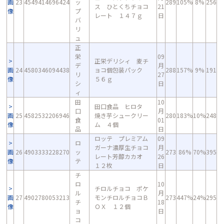
画
23
4549414696424
ッ
289
105%
8%
256
ス ひとくちチョコ
21
像
プ
レート １４７ｇ
日
バ
リ
ュ
正
栄
09
正栄デリシィ 麦チ
デ
月
画
24
4580346094438
ョコ個包装パック
288
157%
9%
191
リ
27
像
５６ｇ
シ
日
ィ
田
10
田口食品 ヒロタ
口
月
画
25
4582532206946
焼き芋シュークリー
280
183%
10%
248
食
01
像
ム ４個
品
日
ロッテ プレミアム
09
ロ
ガーナ濃厚生チョコ
月
画
26
4903333228270
ッ
273
86%
70%
395
レート芳醇カカオ
26
像
テ
１２枚
日
チ
ロ
10
チロルチョコ ポケ
ル
月
画
27
4902780053213
モンチロルチョコＢ
273
447%
24%
295
チ
18
像
ＯＸ １２個
ョ
日
コ