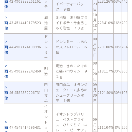
画
42
4903333261161
ッ
228
126%
63%
440
イパーティーパッ
23
像
テ
ク ９個
日
10
湖
湖池屋 湖池屋プラ
月
画
43
4514410179523
池
イドポテト今金男し
228
410%
16%
280
18
像
屋
ゃく岩塩 ７０ｇ
日
ド
08
ン
ドンレミー しあわ
月
画
44
4907174138996
レ
せスフレロール ６
223
106%
30%
284
31
像
ミ
個
日
ー
08
明治 きのこたけの
明
月
画
45
4902777242460
こ袋ハロウィン ９
218
117%
39%
300
治
20
像
２ｇ
日
田
田口食品 オランジ
09
口
ェ クリーム多めの
月
画
46
4582532206731
212
140%
30%
109
食
シュークリーム蜜
30
像
品
芋 １個
日
イ
オ
イオントップバリ
ン
ュ ベストプライ
09
ト
ス ひとくちチョコ
月
画
47
4549414696431
ッ
211
104%
8%
256
レート ピーナツチ
21