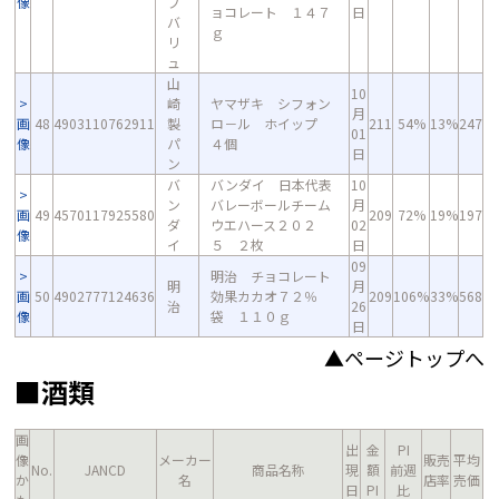
像
プ
ョコレート １４７
日
バ
ｇ
リ
ュ
山
10
崎
ヤマザキ シフォン
月
画
48
4903110762911
製
ロ－ル ホイップ
211
54%
13%
247
01
像
パ
４個
日
ン
バ
バンダイ 日本代表
10
ン
バレーボールチーム
月
画
49
4570117925580
209
72%
19%
197
ダ
ウエハース２０２
02
像
イ
５ ２枚
日
09
明治 チョコレート
明
月
画
50
4902777124636
効果カカオ７２％
209
106%
33%
568
治
26
像
袋 １１０ｇ
日
▲ページトップへ
■酒類
画
出
金
PI
像
メーカー
販売
平均
No.
JANCD
商品名称
現
額
前週
か
名
店率
売価
日
PI
比