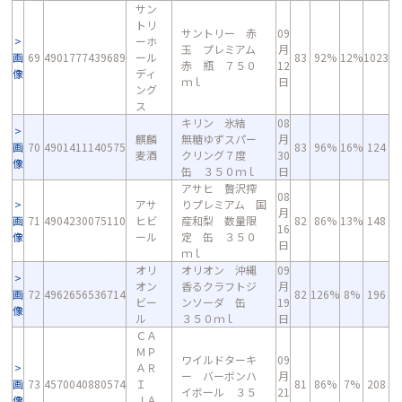
サン
トリ
サントリー 赤
09
ーホ
玉 プレミアム
月
画
69
4901777439689
ール
83
92%
12%
1023
赤 瓶 ７５０
12
像
ディ
ｍｌ
日
ング
ス
キリン 氷結
08
麒麟
無糖ゆずスパー
月
画
70
4901411140575
83
96%
16%
124
麦酒
クリング７度
30
像
缶 ３５０ｍｌ
日
アサヒ 贅沢搾
08
アサ
りプレミアム 国
月
画
71
4904230075110
ヒビ
産和梨 数量限
82
86%
13%
148
16
像
ール
定 缶 ３５０
日
ｍｌ
オリ
オリオン 沖縄
09
オン
香るクラフトジ
月
画
72
4962656536714
82
126%
8%
196
ビー
ンソーダ 缶
19
像
ル
３５０ｍｌ
日
ＣＡ
ＭＰ
ワイルドターキ
09
ＡＲ
ー バーボンハ
月
画
73
4570040880574
Ｉ
81
86%
7%
208
イボール ３５
21
像
ＪＡ