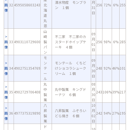
清水物産 モンブラ
月
画
32
4595058603243
北
256
72%
6%
255
ン １個
31
像
海
日
道
丸
恩
山
09
崎
不二家 不二家のカ
月
画
33
4903110729600
製
スタードホイップケ
256
98%
6%
285
01
像
パ
ーキ ４個
日
ン
モ
09
ン
モンテール くちど
月
画
34
4902751354769
テ
けショコラシューク
248
92%
46%
101
30
像
ー
リーム １個
日
ル
丸
08
中
丸中製菓 キングド
月
画
35
4902729706408
243
106%
39%
217
製
ーナツ ６個
30
像
菓
日
八
10
昇
八昇製菓 ふぞろい
月
画
36
4977375319890
242
94%
27%
195
製
どら焼き ６個
02
像
菓
日
ド
10