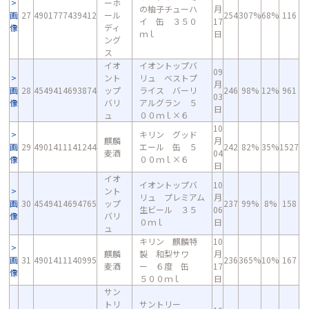
ーホ
の柚子チューハ
月
画
27
4901777439412
ール
254
307%
68%
116
イ 缶 ３５０
17
像
ディ
ｍｌ
日
ング
ス
イオ
イオントップバ
09
ント
リュ ベストプ
月
画
28
4549414693874
ップ
ライス バーリ
246
98%
12%
961
03
像
バリ
アルグラン ５
日
ュ
００ｍｌ×６
10
キリン グッド
麒麟
月
画
29
4901411141244
エール 缶 ５
242
82%
35%
1527
麦酒
04
像
００ｍｌ×６
日
イオ
イオントップバ
10
ント
リュ プレミアム
月
画
30
4549414694765
ップ
237
99%
8%
158
生ビール ３５
06
像
バリ
０ｍｌ
日
ュ
キリン 麒麟特
10
麒麟
製 和梨サワ
月
画
31
4901411140995
236
365%
10%
167
麦酒
ー ６度 缶
17
像
５００ｍｌ
日
サン
トリ
サントリー