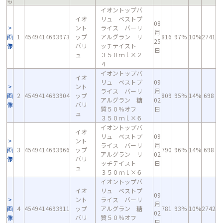
も
イオントップバ
イオ
リュ ベストプ
08
ント
ライス バーリ
月
画
1
4549414693973
ップ
アルグラン リ
816
97%
10%
2741
25
像
バリ
ッチテイスト
日
ュ
３５０ｍｌ×２
４
イオントップバ
イオ
リュ ベストプ
09
ント
ライス バーリ
月
画
2
4549414693904
ップ
809
95%
14%
698
アルグラン 糖
02
像
バリ
質５０％オフ
日
ュ
３５０ｍｌ×６
イオントップバ
イオ
リュ ベストプ
09
ント
ライス バーリ
月
画
3
4549414693966
ップ
790
96%
14%
698
アルグラン リ
02
像
バリ
ッチテイスト
日
ュ
３５０ｍｌ×６
イオントップバ
イオ
リュ ベストプ
09
ント
ライス バーリ
月
画
4
4549414693911
ップ
アルグラン 糖
781
93%
10%
2742
02
像
バリ
質５０％オフ
日