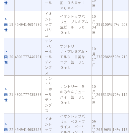
像
ール
缶 ３５０ｍｌ
日
×６×４
イオ
イオントップバ
10
ント
リュ プレミアム
月
画
19
4549414694796
ップ
297
100%
7%
208
生ビール ５０
04
像
バリ
０ｍｌ
日
ュ
サン
トリ
サントリー
10
ーホ
ザ・プレミアム・
月
画
20
4901777440791
ール
モルツ 甘美な
278
286%
50%
213
17
像
ディ
コク 缶 ３５
日
ング
０ｍｌ
ス
サン
トリ
サントリー 冬
10
ーホ
のみかんチュー
月
画
21
4901777439399
ール
269
313%
70%
115
ハイ 缶 ３５
17
像
ディ
０ｍｌ
日
ング
ス
イオントップバ
イオ
リュ ベストプ
09
ント
ライス バーリ
月
画
22
4549414693959
ップ
268
96%
14%
118
アルグラン リ
01