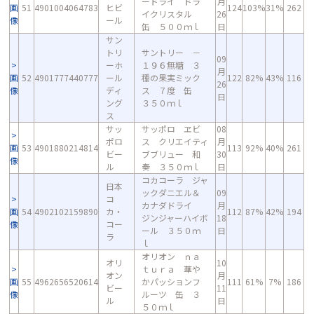
ードライ ドラ
月
画
51
4901004064783
ヒビ
124
103%
31%
262
イクリスタル
26
像
ール
缶 ５００ｍｌ
日
サン
トリ
サントリー －
09
ーホ
１９６無糖 ３
月
画
52
4901777440777
ール
種の果実ミック
122
82%
43%
116
26
像
ディ
ス ７度 缶
日
ング
３５０ｍｌ
ス
サッ
サッポロ ヱビ
08
ポロ
ス クリエイティ
月
画
53
4901880214814
113
92%
40%
261
ビー
ブブリュー 和
30
像
ル
奏 ３５０ｍｌ
日
コカコーラ ジャ
日本
ックダニエル＆
09
コ
カナダドライ
月
画
54
4902102159890
カ・
112
87%
42%
194
ジンジャーハイボ
18
像
コー
ール ３５０ｍ
日
ラ
ｌ
オリオン ｎａ
オリ
10
ｔｕｒａ 華や
オン
月
画
55
4962656520614
かパッションフ
111
61%
7%
186
ビー
11
像
ルーツ 缶 ３
ル
日
５０ｍｌ