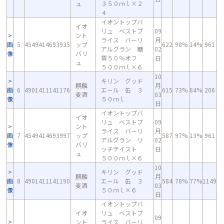
ュ
３５０ｍｌ×２
４
イオントップバ
イオ
リュ ベストプ
09
ント
ライス バーリ
月
画
5
4549414693935
ップ
622
98%
14%
961
アルグラン 糖
02
像
バリ
質５０％オフ
日
ュ
５００ｍｌ×６
10
キリン グッド
麒麟
月
画
6
4901411141176
エール 缶 ３
615
73%
84%
206
麦酒
03
像
５０ｍｌ
日
イオントップバ
イオ
リュ ベストプ
09
ント
ライス バーリ
月
画
7
4549414693997
ップ
587
97%
13%
961
アルグラン リ
02
像
バリ
ッチテイスト
日
ュ
５００ｍｌ×６
10
キリン グッド
麒麟
月
画
8
4901411141190
エール 缶 ３
584
78%
77%
1149
麦酒
03
像
５０ｍｌ×６
日
イオントップバ
イオ
リュ ベストプ
09
ント
ライス バーリ