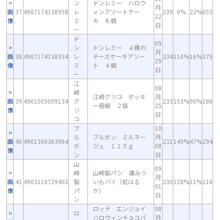
ン
ドンレミー ハロウ
月
画
37
4907174138958
レ
ィンアソートケー
239
0%
22%
655
22
像
ミ
キ ６個
日
ー
ド
09
ン
ドンレミー ４種の
月
画
38
4907174138934
レ
チーズケーキアソー
234
110%
16%
375
29
像
ミ
ト ４個
日
ー
江
08
崎
江崎グリコ ポッキ
月
画
39
4901005009134
グ
233
153%
90%
186
ー極細 ２袋
25
像
リ
日
コ
ブ
10
ル
ブルボン ミルネー
月
画
40
4901360363964
231
149%
47%
294
ボ
ジュ １１５ｇ
08
像
ン
日
山
09
崎
山崎製パン 濃みつ
月
画
41
4903110729402
製
いもパイ（紅はる
230
128%
11%
116
01
像
パ
か）
日
ン
ロッテ エンジョイ
08
ロ
ハロウィンチョコパ
月