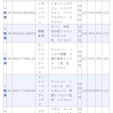
イオ
イオントップバ
09
ント
リュ ベストプ
月
画
47
4549414693836
ップ
ライス バーリ
135
94%
14%
118
02
像
バリ
アルグラン ３
日
ュ
５０ｍｌ
キリン 氷結
10
麒麟
信州産シャイン
月
画
48
4901411146928
135
49%
25%
172
麦酒
マスカット
11
像
缶 ５００ｍｌ
日
サン
トリ
サントリー －
09
ーホ
１９６無糖 ３
月
画
49
4901777441125
ール
種の果実ミック
127
91%
8%
160
26
像
ディ
ス ７度 缶
日
ング
５００ｍｌ
ス
サン
トリ
サントリー ハ
10
ーホ
イボール ピー
月
画
50
4901777440456
ール
ルオレンジ 新
124
293%
29%
159
17
像
ディ
橋トリスバー監
日
ング
修 ３５０ｍｌ
ス
アサヒ スーパ
09
アサ