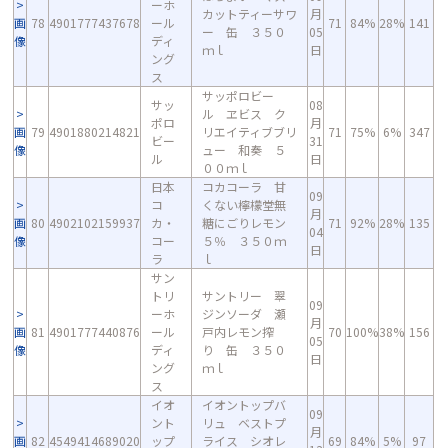
ーホ
カットティーサワ
月
画
78
4901777437678
ール
71
84%
28%
141
ー 缶 ３５０
05
像
ディ
ｍｌ
日
ング
ス
サッポロビー
サッ
08
ル ヱビス ク
ポロ
月
画
79
4901880214821
リエイティブブリ
71
75%
6%
347
ビー
31
像
ュー 和奏 ５
ル
日
００ｍｌ
日本
コカコーラ 甘
09
コ
くない檸檬堂無
月
画
80
4902102159937
カ・
糖にごりレモン
71
92%
28%
135
04
像
コー
５％ ３５０ｍ
日
ラ
ｌ
サン
トリ
サントリー 翠
09
ーホ
ジンソーダ 瀬
月
画
81
4901777440876
ール
戸内レモン搾
70
100%
38%
156
05
像
ディ
り 缶 ３５０
日
ング
ｍｌ
ス
イオ
イオントップバ
09
ント
リュ ベストプ
月
画
82
4549414689020
ップ
ライス シオレ
69
84%
5%
97