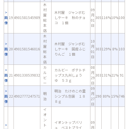
木
村
09
木村屋 ジャンボむ
屋
月
画
19
4901581545989
しケーキ 秋のチョ
305
116%
10%
100
総
01
像
コ １個
本
日
店
木
村
10
木村屋 ジャンボむ
屋
月
画
20
4901581546016
しケーキ 国産ふじ
303
129%
8%
103
総
01
像
りんご １個
本
日
店
カ
08
カルビー ポテトチ
ル
月
画
21
4901330539832
ップス九州しょう
303
131%
21%
91
ビ
29
像
ゆ ５３ｇ
ー
日
09
明治 たけのこの里
明
月
画
22
4902777247571
シンプル包装 １８
290
80%
15%
746
治
27
像
８ｇ
日
イ
オ
ン
イオントップバリ
09
ト
ュ ベストプライ
月