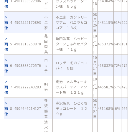
画
3
4901330922986
ップスハッピーター
564
384%
77%
137
ビ
18
像
ン味 ６５ｇ
ー
日
08
不
不二家 カントリー
月
画
4
4902555170893
二
マアム バニラ＆コ
543
119%
91%
222
26
像
家
コア １８枚
日
亀
10
亀田製菓 ハッピー
田
月
画
5
4901313259870
ターンしあわせバタ
485
372%
64%
181
製
17
像
～味 ７１ｇ
菓
日
10
ロ
ロッテ 冬のチョコ
月
画
6
4903333270576
ッ
468
832%
72%
275
パイ ６個
17
像
テ
日
10
明治 メルティーキ
明
月
画
7
4902777243283
ッスパーティーアソ
445
581%
57%
478
治
17
像
ート袋 １２１ｇ
日
寺
08
寺沢製菓 ひとくち
沢
月
画
8
4904646214127
チョコレート １２
431
108%
6%
266
製
07
像
９ｇ
菓
日
清
水