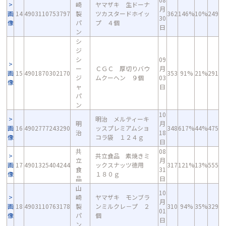
崎
ヤマザキ 生ドーナ
月
画
14
4903110753797
製
ツカスタードホイッ
362
146%
10%
249
30
像
パ
プ ４個
日
ン
シ
ジ
シ
09
ー
ＣＧＣ 厚切りバウ
月
画
15
4901870302170
353
91%
21%
291
ジ
ムクーヘン ９個
03
像
ャ
日
パ
ン
10
明治 メルティーキ
明
月
画
16
4902777243290
ッスプレミアムショ
348
617%
44%
475
治
18
像
コラ袋 １２４ｇ
日
共
08
共立食品 素焼きミ
立
月
画
17
4901325404244
ックスナッツ徳用
317
121%
13%
555
食
31
像
１８０ｇ
品
日
山
10
崎
ヤマザキ モンブラ
月
画
18
4903110763178
製
ンミルクレ－プ ２
310
94%
35%
329
01
像
パ
個
日
ン