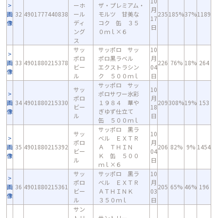
10
ーホ
ザ・プレミアム・
月
画
32
4901777440838
ール
モルツ 甘美な
235
185%
37%
1189
17
像
ディ
コク 缶 ３５
日
ング
０ｍｌ×６
ス
サッ
サッポロ サッ
10
ポロ
ポロ黒ラベル
月
画
33
4901880215378
226
76%
18%
264
ビー
エクストラシン
04
像
ル
ク ５００ｍｌ
日
サッポロ サッ
サッ
10
ポロサワー氷彩
ポロ
月
画
34
4901880215330
１９８４ 華や
209
308%
19%
153
ビー
18
像
ぎゆず仕立て
ル
日
缶 ５００ｍｌ
サッポロ 黒ラ
サッ
10
ベル ＥＸＴＲ
ポロ
月
画
35
4901880215392
Ａ ＴＨＩＮ
206
82%
9%
1454
ビー
04
像
Ｋ 缶 ５００
ル
日
ｍｌ×６
サッ
サッポロ 黒ラ
10
ポロ
ベル ＥＸＴＲ
月
画
36
4901880215361
205
65%
46%
196
ビー
ＡＴＨＩＮＫ
03
像
ル
３５０ｍｌ
日
サン
トリ
サントリー