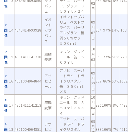
画
13
4549414693850
ップ
ライス バーリ
368
98%
8%
2742
02
像
バリ
アルグラン ３
日
ュ
５０ｍｌｘ２４
イオントップバ
イオ
リュ ベストプ
09
ント
ライス バーリ
月
画
14
4549414693928
ップ
364
97%
14%
163
アルグラン 糖
02
像
バリ
質５０％オフ
日
ュ
５００ｍｌ
10
キリン グッド
麒麟
月
画
15
4901411141220
エール 缶 ５
363
77%
51%
270
麦酒
03
像
００ｍｌ
日
アサヒ スーパ
09
アサ
ードライ ドラ
月
画
16
4901004064844
ヒビ
イクリスタル
337
86%
53%
1052
27
像
ール
缶 ３５０ｍｌ
日
×６
キリン グッド
10
麒麟
エール 缶 ３
月
画
17
4901411141213
336
100%
8%
4479
麦酒
５０ｍｌ×６×
04
像
４
日
アサヒ スーパ
09
アサ
ードライ ドラ
月
画
18
4901004064851
ヒビ
イクリスタル
333
106%
7%
4212
28