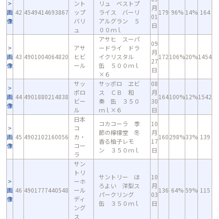
ント
リュ ベストプ
月
画
42
4549414693867
ップ
ライス バーリ
179
96%
14%
164
01
像
バリ
アルグラン ５
日
ュ
００ｍｌ
アサヒ スーパ
09
アサ
ードライ ドラ
月
画
43
4901004064820
ヒビ
イクリスタル
172
106%
20%
1454
27
像
ール
缶 ５００ｍｌ
日
×６
サッ
サッポロ ヱビ
08
ポロ
ス ＣＢ 和
月
画
44
4901880214838
164
100%
12%
1542
ビー
奏 缶 ３５０
30
像
ル
ｍｌ×６
日
日本
コカコーラ 季
10
コ
節の檸檬堂 冬
月
画
45
4902102160056
カ・
160
298%
33%
139
香る柚子レモ
17
像
コー
ン ３５０ｍｌ
日
ラ
サン
トリ
サントリー ほ
10
ーホ
ろよい 洋梨ス
月
画
46
4901777440548
ール
136
64%
59%
115
パークリング
03
像
ディ
缶 ３５０ｍｌ
日
ング
ス