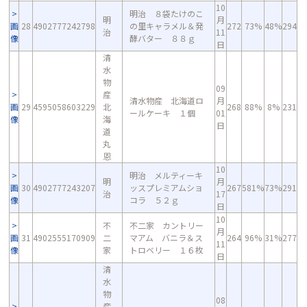
10
明治 ８袋たけのこ
明
月
画
28
4902777242798
の里キャラメル＆発
272
73%
48%
294
治
11
像
酵バター ８８ｇ
日
清
水
物
09
産
清水物産 北海道ロ
月
画
29
4595058603229
北
268
88%
8%
231
ールケーキ １個
01
像
海
日
道
丸
恩
10
明治 メルティーキ
明
月
画
30
4902777243207
ッスプレミアムショ
267
581%
73%
291
治
17
像
コラ ５２ｇ
日
10
不
不二家 カントリー
月
画
31
4902555170909
二
マアム バニラ＆ス
264
96%
31%
277
11
像
家
トロベリー １６枚
日
清
水
物
08
産