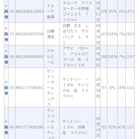
チョーヤ アイス
09
チョ
ヌーボー氷熟梅
月
画
56
4905846122663
ーヤ
108
95%
5%
1071
ワイン２５ ７
13
像
梅酒
２０ｍｌ
日
白鶴 まる し
08
白鶴
ぼりたて サケ
月
画
57
4902650057556
107
109%
7%
1012
酒造
パック １．８
29
像
Ｌ
日
アサヒ ペロー
09
アサ
ニ ナストロア
月
画
58
4901004064455
ヒビ
100
100%
7%
1197
ズーロ 缶 ３
06
像
ール
５０ｍｌ×６
日
サン
トリ
サントリー －
10
ーホ
１９６ サンつ
月
画
59
4901777438361
ール
97
0%
18%
114
がる 缶 ３５
24
像
ディ
０ｍｌ
日
ング
ス
サン
トリ
09
ーホ
サントリー －
月
画
60
4901777438286
ール
１９６ 巨峰
95
82%
42%
113
19
像
ディ
缶 ３５０ｍｌ
日
ング