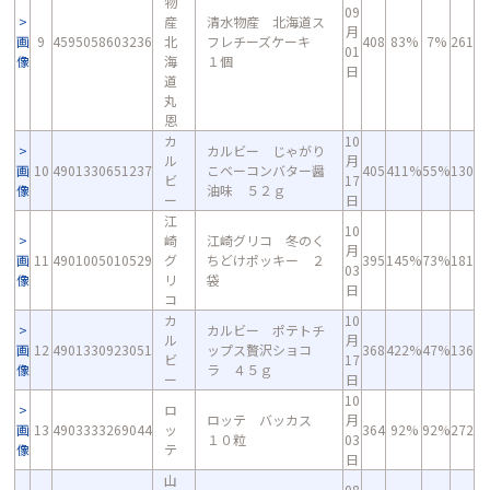
物
09
産
清水物産 北海道ス
月
画
9
4595058603236
北
フレチーズケーキ
408
83%
7%
261
01
像
海
１個
日
道
丸
恩
カ
10
カルビー じゃがり
ル
月
画
10
4901330651237
こベーコンバター醤
405
411%
55%
130
ビ
17
像
油味 ５２ｇ
ー
日
江
10
崎
江崎グリコ 冬のく
月
画
11
4901005010529
グ
ちどけポッキー ２
395
145%
73%
181
03
像
リ
袋
日
コ
カ
10
カルビー ポテトチ
ル
月
画
12
4901330923051
ップス贅沢ショコ
368
422%
47%
136
ビ
17
像
ラ ４５ｇ
ー
日
10
ロ
ロッテ バッカス
月
画
13
4903333269044
ッ
364
92%
92%
272
１０粒
03
像
テ
日
山
08